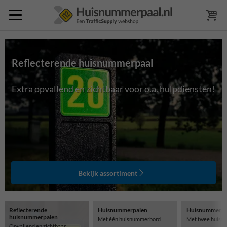
Reflecterende huisnummerpaal
Extra opvallend en zichtbaar voor o.a. hulpdiensten!
Bekijk assortiment
Reflecterende
Huisnummerpalen
Huisnummerpa
huisnummerpalen
Met één huisnummerbord
Met twee huisn
Opvallend en zichtbaar