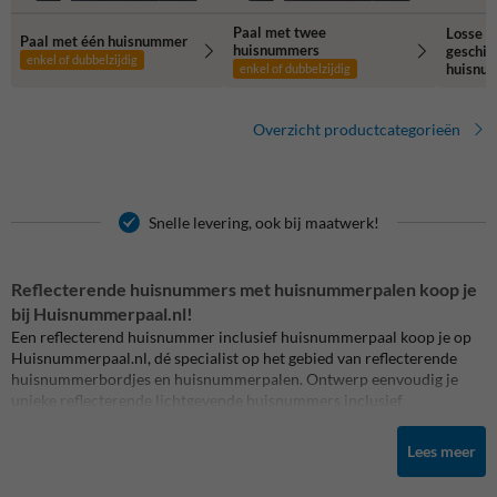
Paal met twee
Losse h
Paal met één huisnummer
huisnummers
geschik
enkel of dubbelzijdig
huisnu
enkel of dubbelzijdig
Overzicht productcategorieën
Snelle levering, ook bij maatwerk!
Reflecterende huisnummers met huisnummerpalen koop je
bij Huisnummerpaal.nl!
Een reflecterend huisnummer inclusief huisnummerpaal koop je op
Huisnummerpaal.nl, dé specialist op het gebied van reflecterende
huisnummerbordjes en huisnummerpalen. Ontwerp eenvoudig je
unieke reflecterende lichtgevende huisnummers inclusief
huisnummerpaal welke bij donker of slecht weer extra goed
zichtbaar zijn voor bijvoorbeeld hulpdiensten. Je kunt onze
Lees meer
huisnummerpalen ook eenvoudig toepassen in combinatie met
andere bordjes, zoals verboden voor honden of pas op voor spelende