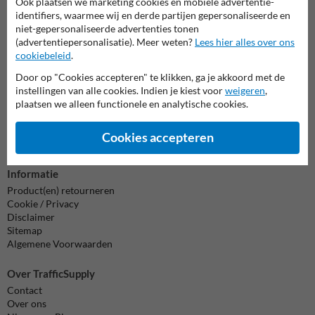
Ook plaatsen we marketing cookies en mobiele advertentie-
Wij zijn op werkdagen (van 8.00 tot 17.00) te bereiken op 038-
identifiers, waarmee wij en derde partijen gepersonaliseerde en
7920070.
niet-gepersonaliseerde advertenties tonen
Vragen? Stuur een e-mail naar
info@trafficsupply.nl
of vul het
(advertentiepersonalisatie). Meer weten?
Lees hier alles over ons
formulier in en we reageren zo spoedig mogelijk.
cookiebeleid
.
Door op "Cookies accepteren" te klikken, ga je akkoord met de
info@trafficsupply.nl
instellingen van alle cookies. Indien je kiest voor
weigeren
,
plaatsen we alleen functionele en analytische cookies.
Alle contactgegevens
Cookies accepteren
Informatie
Product(en) retourneren
Cookie / Privacy
Disclaimer
Sitemap
Algemene Voorwaarden
Over TrafficSupply
Contact
Over ons