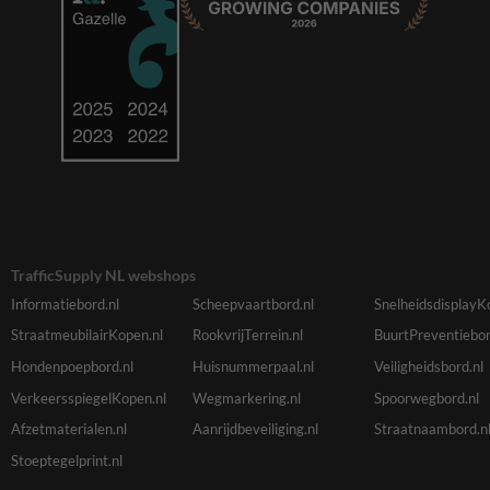
TrafficSupply NL webshops
Informatiebord.nl
Scheepvaartbord.nl
SnelheidsdisplayK
StraatmeubilairKopen.nl
RookvrijTerrein.nl
BuurtPreventiebor
Hondenpoepbord.nl
Huisnummerpaal.nl
Veiligheidsbord.nl
VerkeersspiegelKopen.nl
Wegmarkering.nl
Spoorwegbord.nl
Afzetmaterialen.nl
Aanrijdbeveiliging.nl
Straatnaambord.n
Stoeptegelprint.nl