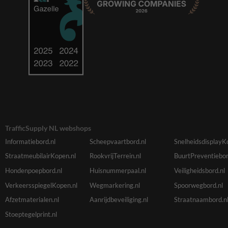
TrafficSupply NL webshops
Informatiebord.nl
Scheepvaartbord.nl
SnelheidsdisplayK
StraatmeubilairKopen.nl
RookvrijTerrein.nl
BuurtPreventiebor
Hondenpoepbord.nl
Huisnummerpaal.nl
Veiligheidsbord.nl
VerkeersspiegelKopen.nl
Wegmarkering.nl
Spoorwegbord.nl
Afzetmaterialen.nl
Aanrijdbeveiliging.nl
Straatnaambord.n
Stoeptegelprint.nl