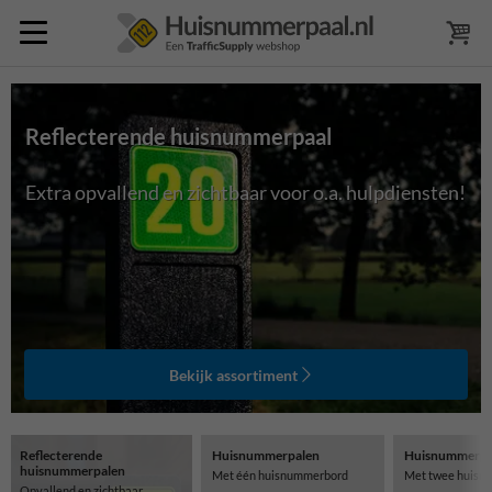
Reflecterende huisnummerpaal
Extra opvallend en zichtbaar voor o.a. hulpdiensten!
Bekijk assortiment
Reflecterende
Huisnummerpalen
Huisnummerpa
huisnummerpalen
Met één huisnummerbord
Met twee huisn
Opvallend en zichtbaar