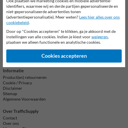
Ook plaatsen we marketing cookies en mobiele advertentie-
Wij zijn op werkdagen (van 8.00 tot 17.00) te bereiken op 038-
identifiers, waarmee wij en derde partijen gepersonaliseerde en
7920070.
niet-gepersonaliseerde advertenties tonen
Vragen? Stuur een e-mail naar
info@trafficsupply.nl
of vul het
(advertentiepersonalisatie). Meer weten?
Lees hier alles over ons
formulier in en we reageren zo spoedig mogelijk.
cookiebeleid
.
Door op "Cookies accepteren" te klikken, ga je akkoord met de
info@trafficsupply.nl
instellingen van alle cookies. Indien je kiest voor
weigeren
,
plaatsen we alleen functionele en analytische cookies.
Alle contactgegevens
Cookies accepteren
Informatie
Product(en) retourneren
Cookie / Privacy
Disclaimer
Sitemap
Algemene Voorwaarden
Over TrafficSupply
Contact
Over ons