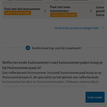
Paal met twee
Losse h
Paal met één huisnummer
huisnummers
geschik
enkel of dubbelzijdig
huisnu
enkel of dubbelzijdig
Overzicht productcategorieën
Snelle levering, ook bij maatwerk!
Reflecterende huisnummers met huisnummerpalen koop je
bij Huisnummerpaal.nl!
Een reflecterend huisnummer inclusief huisnummerpaal koop je op
Huisnummerpaal.nl, dé specialist op het gebied van reflecterende
huisnummerbordjes en huisnummerpalen. Ontwerp eenvoudig je
unieke reflecterende lichtgevende huisnummers inclusief
huisnummerpaal welke bij donker of slecht weer extra goed
zichtbaar zijn voor bijvoorbeeld hulpdiensten. Je kunt onze
Lees meer
huisnummerpalen ook eenvoudig toepassen in combinatie met
andere bordjes, zoals verboden voor honden of pas op voor spelende