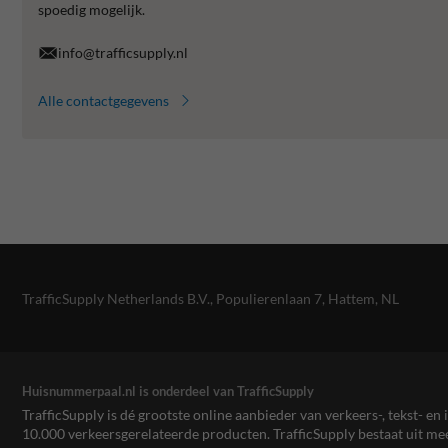
spoedig mogelijk.
info@trafficsupply.nl
Alle contactgegevens
TrafficSupply Netherlands B.V.,
Populierenlaan 7
,
Hattem, NL
Huisnummerpaal.nl is onderdeel van TrafficSupply
TrafficSupply is dé grootste online aanbieder van verkeers-, tekst- 
10.000 verkeersgerelateerde producten. TrafficSupply bestaat uit 