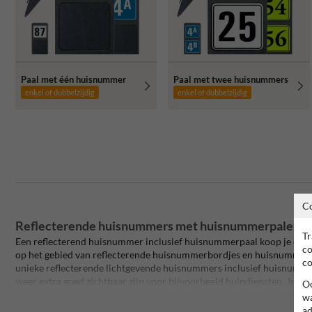
Paal met één huisnummer
Paal met twee huisnummers
enkel of dubbelzijdig
enkel of dubbelzijdig
C
Reflecterende huisnummers met huisnummerpalen koo
Tr
Een reflecterend huisnummer inclusief huisnummerpaal koop je op H
co
op het gebied van reflecterende huisnummerbordjes en huisnummer
co
unieke reflecterende lichtgevende huisnummers inclusief huisnummer
weer extra goed zichtbaar zijn voor bijvoorbeeld hulpdiensten. Je 
Oo
eenvoudig toepassen in combinatie met andere bordjes, zoals verbod
wa
spelende kinderen.
Al onze huisnummerpalen worden volledig conf
ad