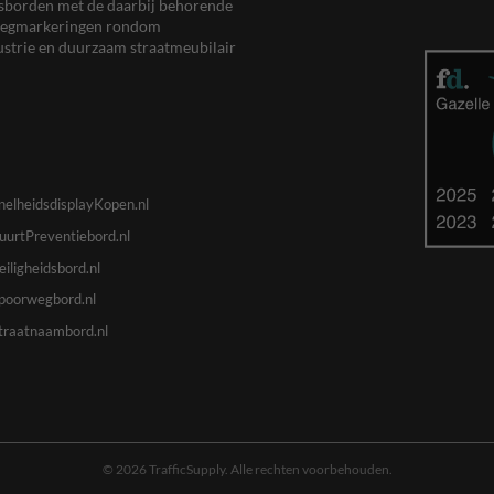
eersborden met de daarbij behorende
, wegmarkeringen rondom
ustrie en duurzaam straatmeubilair
nelheidsdisplayKopen.nl
uurtPreventiebord.nl
eiligheidsbord.nl
poorwegbord.nl
traatnaambord.nl
© 2026 TrafficSupply. Alle rechten voorbehouden.