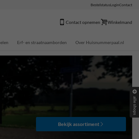
Bestelstatus
Login
Contact
Contact opnemen
Winkelmand
elen
Erf- en straatnaamborden
Over Huisnummerpaal.nl
alle shops
Bekijk assortiment