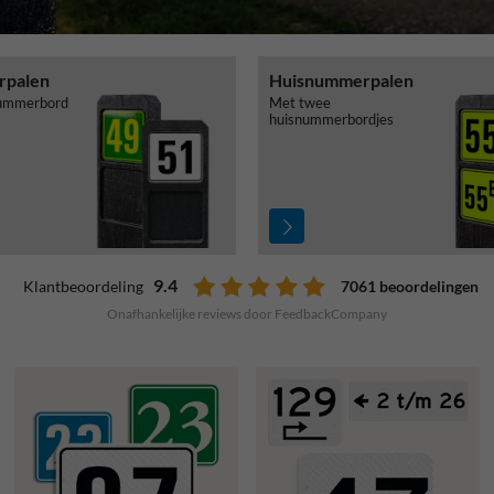
rpalen
Huisnummerpalen
nummerbord
Met twee
huisnummerbordjes
9.4
7061 beoordelingen
Klantbeoordeling
Onafhankelijke reviews door FeedbackCompany