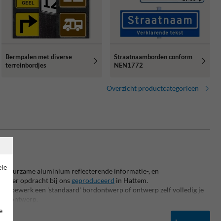
Bermpalen met diverse
Straatnaamborden conform
terreinbordjes
NEN1772
Overzicht productcategorieën
ele
ële duurzame aluminium reflecterende informatie-, en
en per opdracht bij ons
geproduceerd
in Hattem.
, bewerk een 'standaard' bordontwerp of ontwerp zelf volledig je
beeldontwerp
.
e
n complete terreininrichting ben je bij TrafficSupply.nl aan het