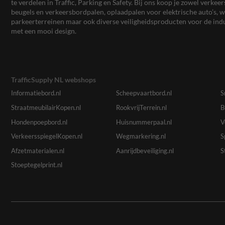
te verdelen in Traffic, Parking en Safety. Bij ons koop je zowel verk
beugels en verkeersbordpalen, oplaadpalen voor elektrische auto’s
parkeerterreinen maar ook diverse veiligheidsproducten voor de ind
met een mooi design.
TrafficSupply NL webshops
Informatiebord.nl
Scheepvaartbord.nl
S
StraatmeubilairKopen.nl
RookvrijTerrein.nl
B
Hondenpoepbord.nl
Huisnummerpaal.nl
V
VerkeersspiegelKopen.nl
Wegmarkering.nl
S
Afzetmaterialen.nl
Aanrijdbeveiliging.nl
S
Stoeptegelprint.nl