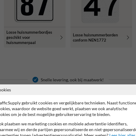
Losse huisnummerbordjes
Losse huisnummerborden
geschikt voor
conform NEN1772
huisnummerpaal
Snelle levering, ook bij maatwerk!
ookies
p je bij Huisnummerpaal.nl!
afficSupply gebruikt cookies en vergelijkbare technieken. Naast function
uisnummerpaal.nl, dé specialist
Wij produceren uitsluitend offici
okies, waardoor de website goed werkt, plaatsen we ook analytische
palen. Ontwerp eenvoudig je
verkeersborden.
Alle borden word
okies om je de best mogelijke gebruikerservaring te bieden.
paal welke bij donker of slecht
Bestel standaard huisnummerborden
kunt onze huisnummerpalen ook
eigen bord op basis van een voor
k plaatsen we marketing cookies en mobiele advertentie-identifiers,
en voor honden of pas op voor
armee wij en derde partijen gepersonaliseerde en niet-gepersonaliseerd
Ook voor overige producten voor ee
orm NEN en CE normen
vertenties tonen (advertentiepersonalisatie). Meer weten?
Lees hier alles