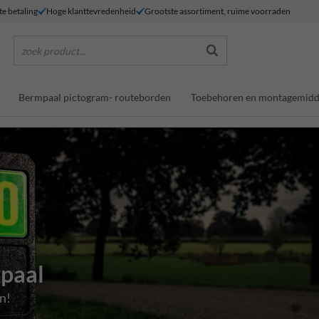
te betaling
Hoge klanttevredenheid
Grootste assortiment, ruime voorraden
zoek product...
Bermpaal pictogram- routeborden
Toebehoren en montagemidd
paal
n!