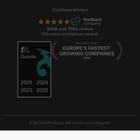
Klantbeoordelingen
Bekijk onze
7061
reviews
Ontvanger prestigieuze awards
© 2026 TrafficSupply. Alle rechten voorbehouden.