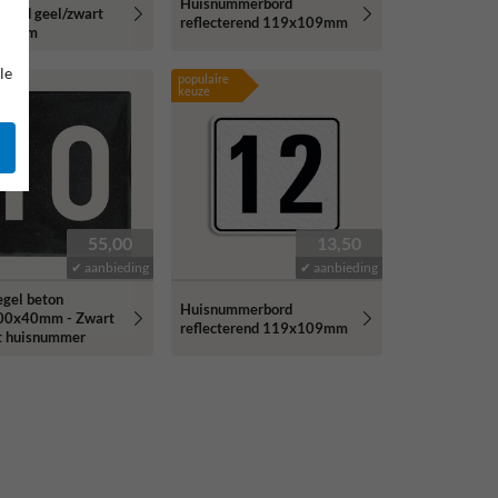
Huisnummerbord
erend geel/zwart
reflecterend 119x109mm
09mm
le
populaire
keuze
55,00
13,50
✔ aanbieding
✔ aanbieding
egel beton
Huisnummerbord
00x40mm - Zwart
reflecterend 119x109mm
t huisnummer