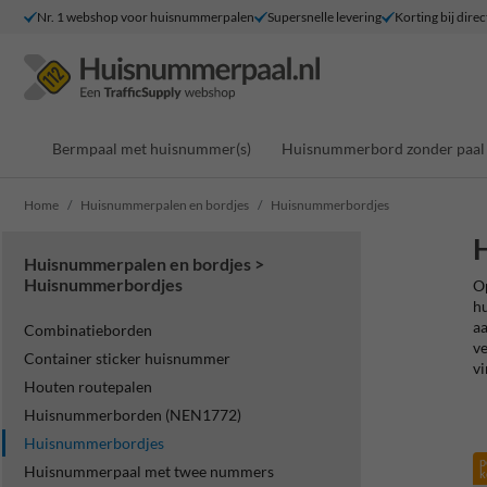
Nr. 1 webshop voor huisnummerpalen
Supersnelle levering
Korting bij direc
Bermpaal met huisnummer(s)
Huisnummerbord zonder paal
Home
Huisnummerpalen en bordjes
Huisnummerbordjes
Huisnummerpalen en bordjes >
Huisnummerbordjes
Op
h
aa
Combinatieborden
ve
Container sticker huisnummer
vi
Houten routepalen
Huisnummerborden (NEN1772)
Huisnummerbordjes
p
Huisnummerpaal met twee nummers
k