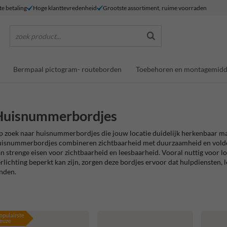
te betaling
Hoge klanttevredenheid
Grootste assortiment, ruime voorraden
zoek product...
Bermpaal pictogram- routeborden
Toebehoren en montagemidd
Huisnummerbordjes
 zoek naar huisnummerbordjes die jouw locatie duidelijk herkenbaar mak
uisnummerbordjes combineren zichtbaarheid met duurzaamheid en voldo
n strenge eisen voor zichtbaarheid en leesbaarheid. Vooral nuttig voor l
rlichting beperkt kan zijn, zorgen deze bordjes ervoor dat hulpdiensten,
nden.
opulairste
euze