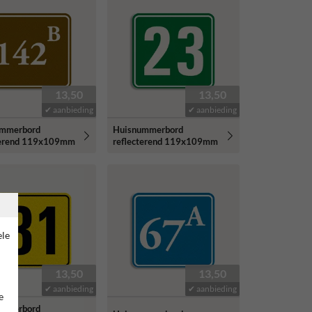
13,50
13,50
✔ aanbieding
✔ aanbieding
ummerbord
Huisnummerbord
terend 119x109mm
reflecterend 119x109mm
ele
13,50
13,50
✔ aanbieding
✔ aanbieding
e
ummerbord