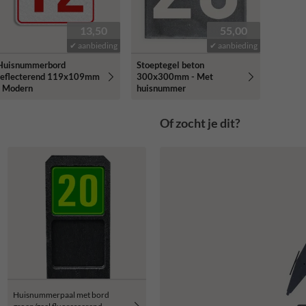
13,50
55,00
✔ aanbieding
✔ aanbieding
Huisnummerbord
Stoeptegel beton
reflecterend 119x109mm
300x300mm - Met
- Modern
huisnummer
Of zocht je dit?
Huisnummerpaal met bord