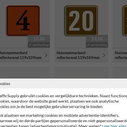
13,50
13,50
✔ aanbieding
✔ aanbieding
Huisnummerbord
Huisnummerbord
Huisn
reflecterend 119x109mm
reflecterend 119x109mm
reflec
ookies
afficSupply gebruikt cookies en vergelijkbare technieken. Naast function
okies, waardoor de website goed werkt, plaatsen we ook analytische
okies om je de best mogelijke gebruikerservaring te bieden.
13,50
13,50
k plaatsen we marketing cookies en mobiele advertentie-identifiers,
✔ aanbieding
✔ aanbieding
armee wij en derde partijen gepersonaliseerde en niet-gepersonaliseerd
Huisn
vertenties tonen (advertentiepersonalisatie). Meer weten?
Lees hier alles