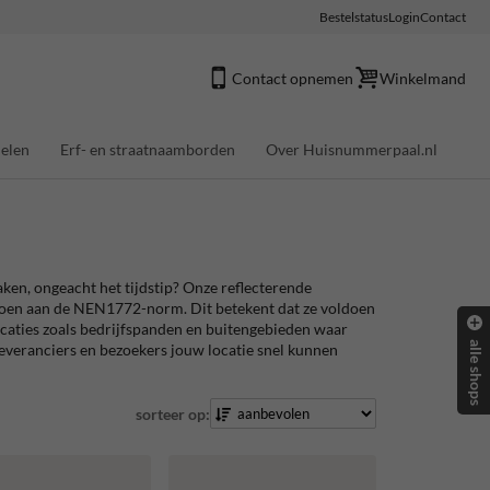
Bestelstatus
Login
Contact
Contact opnemen
Winkelmand
elen
Erf- en straatnaamborden
Over Huisnummerpaal.nl
en, ongeacht het tijdstip? Onze reflecterende
en aan de NEN1772-norm. Dit betekent dat ze voldoen
ocaties zoals bedrijfspanden en buitengebieden waar
alle shops
 leveranciers en bezoekers jouw locatie snel kunnen
sorteer op: