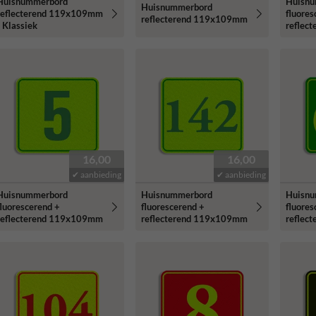
Huisnummerbord
Huisn
Huisnummerbord
reflecterend 119x109mm
fluores
reflecterend 119x109mm
- Klassiek
reflec
16,00
16,00
✔ aanbieding
✔ aanbieding
Huisnummerbord
Huisnummerbord
Huisn
fluorescerend +
fluorescerend +
fluores
reflecterend 119x109mm
reflecterend 119x109mm
reflec