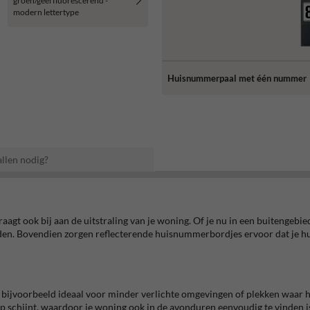
groen/geel fluorescerend -
modern lettertype
Huisnummerpaal met één nummer
llen nodig?
aagt ook bij aan de uitstraling van je woning. Of je nu in een buitengeb
nden. Bovendien zorgen reflecterende huisnummerbordjes ervoor dat je hu
ijvoorbeeld ideaal voor minder verlichte omgevingen of plekken waar het 
op schijnt, waardoor je woning ook in de avonduren eenvoudig te vinden is