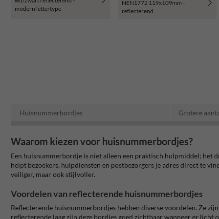
wit/zwart reflecterend -
NEN1772 119x109mm -
modern lettertype
reflecterend
Huisnummerbordjes
Grotere aanta
Waarom kiezen voor huisnummerbordjes?
Een huisnummerbordje is niet alleen een praktisch hulpmiddel; het dr
helpt bezoekers, hulpdiensten en postbezorgers je adres direct te vi
veiliger, maar ook stijlvoller.
Voordelen van reflecterende huisnummerbordjes
Reflecterende huisnummerbordjes hebben diverse voordelen. Ze zijn b
reflecterende laag zijn deze bordjes goed zichtbaar wanneer er licht 