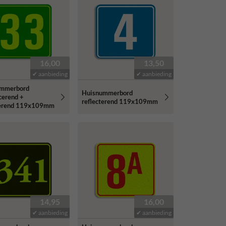
16,00
13,50
✔ aanbieding
✔ aanbieding
ummerbord
Huisnummerbord
cerend +
reflecterend 119x109mm
terend 119x109mm
14,95
16,00
✔ aanbieding
✔ aanbieding