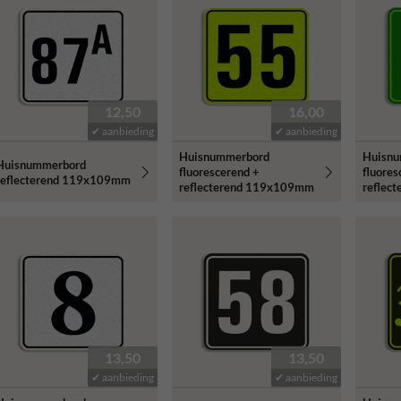
12,50
16,00
✔ aanbieding
✔ aanbieding
Huisnummerbord
Huisn
Huisnummerbord
fluorescerend +
fluores
reflecterend 119x109mm
reflecterend 119x109mm
reflec
13,50
13,50
✔ aanbieding
✔ aanbieding