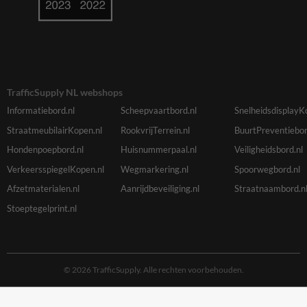
TrafficSupply NL webshops
Informatiebord.nl
Scheepvaartbord.nl
SnelheidsdisplayK
StraatmeubilairKopen.nl
RookvrijTerrein.nl
BuurtPreventiebor
Hondenpoepbord.nl
Huisnummerpaal.nl
Veiligheidsbord.nl
VerkeersspiegelKopen.nl
Wegmarkering.nl
Spoorwegbord.nl
Afzetmaterialen.nl
Aanrijdbeveiliging.nl
Straatnaambord.n
Stoeptegelprint.nl
© 2026 TrafficSupply. Alle rechten voorbehouden.