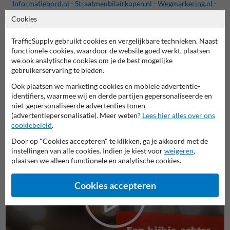
Informatiebord.nl
-
Straatmeubilairkopen.nl
-
Wegmarkering.nl
-
Oplaadpaal-kopen.nl
-
Scheepvaartbord.nl
-
Cookies
Snelheidsdisplaykopen.nl
-
Veiligheidsbord.nl
-
Verkeersspiegelkopen.nl
-
Huisnummerpaalkopen.nl
-
TrafficSupply gebruikt cookies en vergelijkbare technieken. Naast
Routebord.nl
-
Recreatieterrein.nl
-
Verbodsborden.nl
-
functionele cookies, waardoor de website goed werkt, plaatsen
Aanrijdbeveiliging.nl
-
Afzetmaterialen.nl
-
we ook analytische cookies om je de best mogelijke
gebruikerservaring te bieden.
Buurtpreventiebord.nl
-
Rookvrijterrein.nl
Ook plaatsen we marketing cookies en mobiele advertentie-
identifiers, waarmee wij en derde partijen gepersonaliseerde en
Bekijk alle TrafficSupply webshops
niet-gepersonaliseerde advertenties tonen
(advertentiepersonalisatie). Meer weten?
Lees hier alles over ons
cookiebeleid
.
Door op "Cookies accepteren" te klikken, ga je akkoord met de
instellingen van alle cookies. Indien je kiest voor
weigeren
,
plaatsen we alleen functionele en analytische cookies.
Cookies accepteren