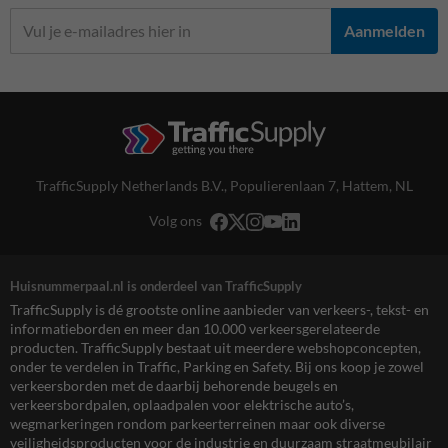
Aanmelden
TrafficSupply Netherlands B.V.,
Populierenlaan 7
,
Hattem, NL
Volg ons
Huisnummerpaal.nl is onderdeel van TrafficSupply
TrafficSupply is dé grootste online aanbieder van verkeers-, tekst- en
informatieborden en meer dan 10.000 verkeersgerelateerde
producten. TrafficSupply bestaat uit meerdere webshopconcepten,
onder te verdelen in Traffic, Parking en Safety. Bij ons koop je zowel
verkeersborden met de daarbij behorende beugels en
verkeersbordpalen, oplaadpalen voor elektrische auto’s,
wegmarkeringen rondom parkeerterreinen maar ook diverse
veiligheidsproducten voor de industrie en duurzaam straatmeubilair