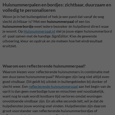
Huisnummerpalen en bordjes: zichtbaar, duurzaam en
volledig te personaliseren
Woon je in het buitengebied of heb je een pand dat vanaf de weg
slecht zichtbaar is? Met een
huisnummerpaal
of een los
huisnummerbordje
weet iedere bezoeker én hulpdienst direct waar
je woont. Op
Huisnummerpaal.nl
stel je jouw eigen huisnummerbord
of -paal samen met de handige
SignEditor
. Kies de gewenste
uitvoering, kleur en opdruk en zie meteen hoe het eindresultaat
eruitziet.
Waarom een reflecterende huisnummerpaal?
Waarom kiezen voor reflecterende huisnummers in combinatie met
een duurzame huisnummerpaal? Woningen zijn lang niet altijd even
goed vindbaar. Dit geldt bij uitstek in buitengebieden bij donker of
slecht weer. Een
reflecterende huisnummerpaal
aan het begin van de
oprit is dan geen overbodige luxe en misschien wel noodzakelijk,
want nog te vaak wordt kostbare tijd verloren omdat woningen
onvoldoende vindbaar zijn. En als elke seconde telt, wil je dat de
hulpdiensten jouw woning snel vinden. Hulpdiensten zijn daarom
groot voorstander van reflecterende huisnummerbordjes of