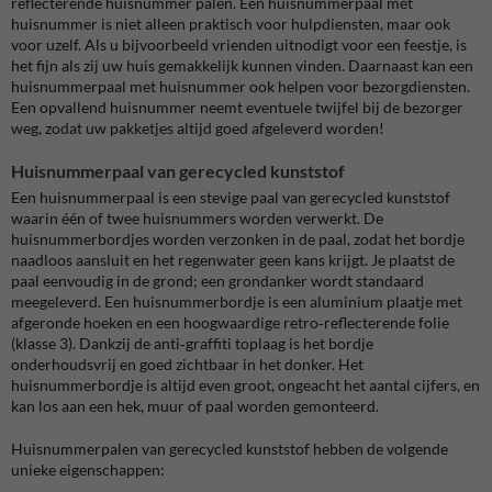
reflecterende huisnummer palen. Een huisnummerpaal met
huisnummer is niet alleen praktisch voor hulpdiensten, maar ook
voor uzelf. Als u bijvoorbeeld vrienden uitnodigt voor een feestje, is
het fijn als zij uw huis gemakkelijk kunnen vinden. Daarnaast kan een
huisnummerpaal met huisnummer ook helpen voor bezorgdiensten.
Een opvallend huisnummer neemt eventuele twijfel bij de bezorger
weg, zodat uw pakketjes altijd goed afgeleverd worden!
Huisnummerpaal van gerecycled kunststof
Een huisnummerpaal is een stevige paal van gerecycled kunststof
waarin één of twee huisnummers worden verwerkt. De
huisnummerbordjes worden verzonken in de paal, zodat het bordje
naadloos aansluit en het regenwater geen kans krijgt. Je plaatst de
paal eenvoudig in de grond; een grondanker wordt standaard
meegeleverd. Een huisnummerbordje is een aluminium plaatje met
afgeronde hoeken en een hoogwaardige retro‑reflecterende folie
(klasse 3). Dankzij de anti‑graffiti toplaag is het bordje
onderhoudsvrij en goed zichtbaar in het donker. Het
huisnummerbordje is altijd even groot, ongeacht het aantal cijfers, en
kan los aan een hek, muur of paal worden gemonteerd.
Huisnummerpalen van gerecycled kunststof hebben de volgende
unieke eigenschappen: