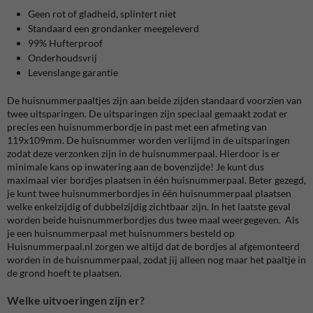
Geen rot of gladheid, splintert niet
Standaard een grondanker meegeleverd
99% Hufterproof
Onderhoudsvrij
Levenslange garantie
De huisnummerpaaltjes zijn aan beide zijden standaard voorzien van
twee uitsparingen. De uitsparingen zijn speciaal gemaakt zodat er
precies een huisnummerbordje in past met een afmeting van
119x109mm. De huisnummer worden verlijmd in de uitsparingen
zodat deze verzonken zijn in de huisnummerpaal. Hierdoor is er
minimale kans op inwatering aan de bovenzijde! Je kunt dus
maximaal vier bordjes plaatsen in één huisnummerpaal. Beter gezegd,
je kunt twee huisnummerbordjes in één huisnummerpaal plaatsen
welke enkelzijdig of dubbelzijdig zichtbaar zijn. In het laatste geval
worden beide huisnummerbordjes dus twee maal weergegeven. Als
je een huisnummerpaal met huisnummers besteld op
Huisnummerpaal.nl zorgen we altijd dat de bordjes al afgemonteerd
worden in de huisnummerpaal, zodat jij alleen nog maar het paaltje in
de grond hoeft te plaatsen.
Welke uitvoeringen zijn er?