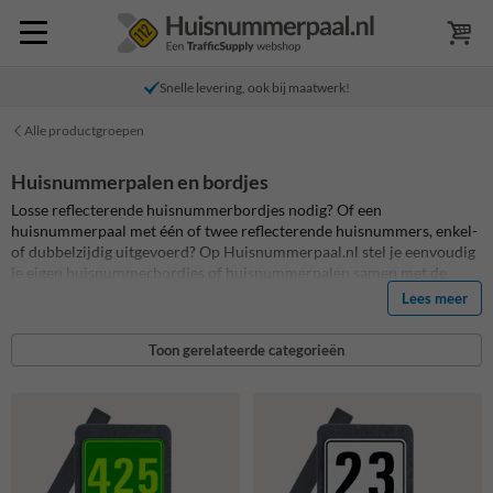
Snelle levering, ook bij maatwerk!
Alle productgroepen
Huisnummerpalen en bordjes
Losse reflecterende huisnummerbordjes nodig? Of een
huisnummerpaal met één of twee reflecterende huisnummers, enkel-
of dubbelzijdig uitgevoerd? Op Huisnummerpaal.nl stel je eenvoudig
je eigen huisnummerbordjes of huisnummerpalen samen met de
unieke SignEditor.
Lees meer
De losse huisnummerbordjes kun je eenvoudig monteren op een
bestaand object, zoals een hek of muur. De huisnummerpalen met
Toon gerelateerde categorieën
ingebouwde lichtgevende huisnummers plaats je eenvoudig in de
grond. Start met samenstellen, kies de gewenste uitvoering, kleur en
opdruk en zie gelijk een voorbeeld welke je kunt bestellen!