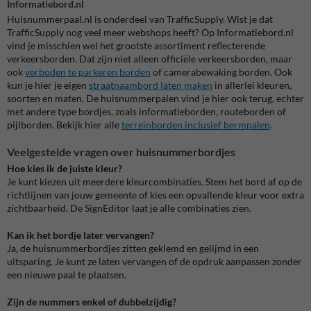
Informatiebord.nl
Huisnummerpaal.nl is onderdeel van TrafficSupply. Wist je dat
TrafficSupply nog veel meer webshops heeft? Op Informatiebord.nl
vind je misschien wel het grootste assortiment reflecterende
verkeersborden. Dat zijn niet alleen officiële verkeersborden, maar
ook
verboden te parkeren borden
of camerabewaking borden. Ook
kun je hier je eigen
straatnaambord laten maken
in allerlei kleuren,
soorten en maten. De huisnummerpalen vind je hier ook terug, echter
met andere type bordjes, zoals informatieborden, routeborden of
pijlborden. Bekijk hier alle
terreinborden inclusief bermpalen
.
Veelgestelde vragen over huisnummerbordjes
Hoe kies ik de juiste kleur?
Je kunt kiezen uit meerdere kleurcombinaties. Stem het bord af op de
richtlijnen van jouw gemeente of kies een opvallende kleur voor extra
zichtbaarheid. De SignEditor laat je alle combinaties zien.
Kan ik het bordje later vervangen?
Ja, de huisnummerbordjes zitten geklemd en gelijmd in een
uitsparing. Je kunt ze laten vervangen of de opdruk aanpassen zonder
een nieuwe paal te plaatsen.
Zijn de nummers enkel of dubbelzijdig?