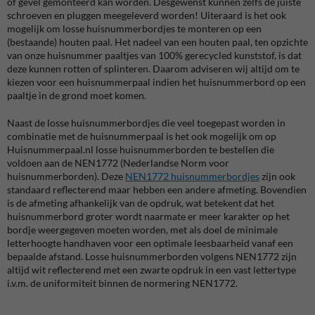
of gevel gemonteerd kan worden. Desgewenst kunnen zelfs de juiste
schroeven en pluggen meegeleverd worden! Uiteraard is het ook
mogelijk om losse huisnummerbordjes te monteren op een
(bestaande) houten paal. Het nadeel van een houten paal, ten opzichte
van onze huisnummer paaltjes van 100% gerecycled kunststof, is dat
deze kunnen rotten of splinteren. Daarom adviseren wij altijd om te
kiezen voor een huisnummerpaal indien het huisnummerbord op een
paaltje in de grond moet komen.
Naast de losse huisnummerbordjes die veel toegepast worden in
combinatie met de huisnummerpaal is het ook mogelijk om op
Huisnummerpaal.nl losse huisnummerborden te bestellen die
voldoen aan de NEN1772 (Nederlandse Norm voor
huisnummerborden). Deze
NEN1772 huisnummerbordjes
zijn ook
standaard reflecterend maar hebben een andere afmeting. Bovendien
is de afmeting afhankelijk van de opdruk, wat betekent dat het
huisnummerbord groter wordt naarmate er meer karakter op het
bordje weergegeven moeten worden, met als doel de minimale
letterhoogte handhaven voor een optimale leesbaarheid vanaf een
bepaalde afstand. Losse huisnummerborden volgens NEN1772 zijn
altijd wit reflecterend met een zwarte opdruk in een vast lettertype
i.v.m. de uniformiteit binnen de normering NEN1772.