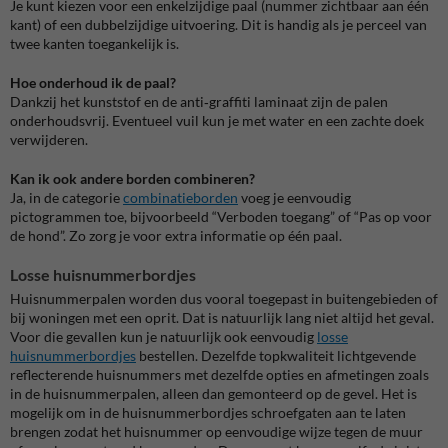
Je kunt kiezen voor een enkelzijdige paal (nummer zichtbaar aan één
kant) of een dubbelzijdige uitvoering. Dit is handig als je perceel van
twee kanten toegankelijk is.
Hoe onderhoud ik de paal?
Dankzij het kunststof en de anti‑graffiti laminaat zijn de palen
onderhoudsvrij. Eventueel vuil kun je met water en een zachte doek
verwijderen.
Kan ik ook andere borden combineren?
Ja, in de categorie
combinatieborden
voeg je eenvoudig
pictogrammen toe, bijvoorbeeld “Verboden toegang” of “Pas op voor
de hond”. Zo zorg je voor extra informatie op één paal.
Losse huisnummerbordjes
Huisnummerpalen worden dus vooral toegepast in buitengebieden of
bij woningen met een oprit. Dat is natuurlijk lang niet altijd het geval.
Voor die gevallen kun je natuurlijk ook eenvoudig
losse
huisnummerbordjes
bestellen. Dezelfde topkwaliteit lichtgevende
reflecterende huisnummers met dezelfde opties en afmetingen zoals
in de huisnummerpalen, alleen dan gemonteerd op de gevel. Het is
mogelijk om in de huisnummerbordjes schroefgaten aan te laten
brengen zodat het huisnummer op eenvoudige wijze tegen de muur