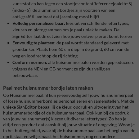
kunststof en kan tegen een stootje:contentReference[oaicite:5]
{index=5}; de aluminium bordjes zijn voorzien van een
anti‑graffiti laminaat dat jarenlang mooi blijft
Volledig personaliseerbaar:
kies uit verschillende lettertypes,
kleuren en pictogrammen om je paal uniek te maken. De
SignEditor laat direct zien hoe jouw ontwerp eruit komt te zien
Eenvoudig te plaatsen:
de paal wordt standaard geleverd met
grondanker. Plaats hem 60 cm diep in de grond, 60 cm van de
weg en loodrecht op de rijrichting
Conform normen:
alle huisnummerpalen worden geproduceerd
volgens de NEN en CE‑normen; ze zijn dus veilig en
betrouwbaar.
Paal met huisnummerbordje laten maken
Op Huisnummerpaal.nl kun je eenvoudig zelf jouw huisnummerpaal
of losse huisnummerbordjes personaliseren en samenstellen. Met de
unieke SignEditor bepaal jij de kleur, opdruk en uitvoering van het
huisnummerbordje of de huisnummerpaal. Ook kun bij de opdruk
van jouw huisnummer(s) kiezen uit diverse lettertypes! Zo heb je
altijd een product dat aansluit bij jouw situatie of omgeving. Woon je
in het buitengebied, waarbij de huisnummerpaal aan het begin van de
oprit staat en wil je, naast het huisnummer, nog een andere