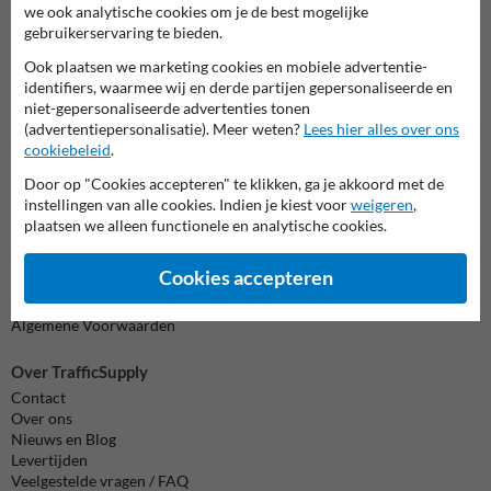
Vragen? Stuur een e-mail naar
info@trafficsupply.nl
of vul het
we ook analytische cookies om je de best mogelijke
formulier in en we reageren zo spoedig mogelijk.
gebruikerservaring te bieden.
Ook plaatsen we marketing cookies en mobiele advertentie-
info@trafficsupply.nl
identifiers, waarmee wij en derde partijen gepersonaliseerde en
niet-gepersonaliseerde advertenties tonen
(advertentiepersonalisatie). Meer weten?
Lees hier alles over ons
Alle contactgegevens
cookiebeleid
.
Door op "Cookies accepteren" te klikken, ga je akkoord met de
instellingen van alle cookies. Indien je kiest voor
weigeren
,
Informatie
plaatsen we alleen functionele en analytische cookies.
Product(en) retourneren
Cookie / Privacy
Cookies accepteren
Disclaimer
Sitemap
Algemene Voorwaarden
Over TrafficSupply
Contact
Over ons
Nieuws en Blog
Levertijden
Veelgestelde vragen / FAQ