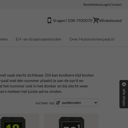
Bestelstatus
Login
Contact
Vragen? 038-7920070
Winkelmand
elen
Erf- en straatnaamborden
Over Huisnummerpaal.nl
el vaak slecht zichtbaar. Dit kan kostbare tijd kosten
rpaal met één nummer plaatst je aan de oprit en
dat het nummer ook in het donker en bij slecht weer
alle shops
kers meteen het juiste adres vinden.
sorteer op: