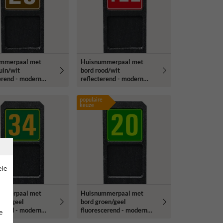
mmerpaal met
Huisnummerpaal met
uin/wit
bord rood/wit
erend - modern
reflecterend - modern
ype
lettertype
populaire
keuze
ele
mmerpaal met
Huisnummerpaal met
oen/geel
bord groen/geel
erend - modern
fluorescerend - modern
e
ype
lettertype