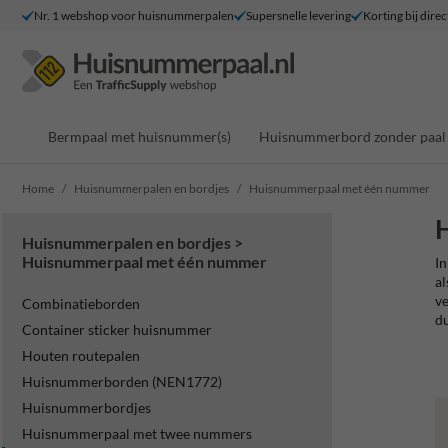
Nr. 1 webshop voor huisnummerpalen
Supersnelle levering
Korting bij direc
Bermpaal met huisnummer(s)
Huisnummerbord zonder paal
Home
Huisnummerpalen en bordjes
Huisnummerpaal met één nummer
Huisnummerpalen en bordjes >
Huisnummerpaal met één nummer
In
al
ve
Combinatieborden
du
Container sticker huisnummer
Houten routepalen
Huisnummerborden (NEN1772)
Huisnummerbordjes
Huisnummerpaal met twee nummers