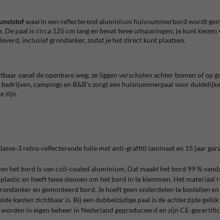
unststof
waarin een reflecterend aluminium huisnummerbord wordt gemo
e. De paal is circa 125 cm lang en bevat twee uitsparingen; je kunt kiezen
everd, inclusief grondanker, zodat je het direct kunt plaatsen.
ichtbaar vanaf de openbare weg; ze liggen verscholen achter bomen of op g
 bedrijven, campings en B&B’s zorgt een huisnummerpaal voor duidelij
e zijn.
sse‑3 retro‑reflecterende folie met anti‑graffiti laminaat en 15 jaar garan
 het bord is van coil‑coated aluminium. Dat maakt het bord 99 % vandaal
plastic en heeft twee sleuven om het bord in te klemmen. Het materiaal r
rondanker en gemonteerd bord. Je hoeft geen onderdelen te bestellen en je
de kanten zichtbaar is. Bij een dubbelzijdige paal is de achterzijde gelijk
rden in eigen beheer in Nederland geproduceerd en zijn CE‑gecertificee