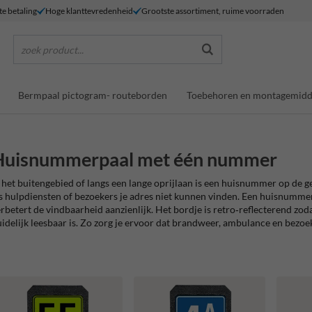
te betaling
Hoge klanttevredenheid
Grootste assortiment, ruime voorraden
zoek product...
Bermpaal pictogram- routeborden
Toebehoren en montagemidd
Huisnummerpaal met één nummer
 het buitengebied of langs een lange oprijlaan is een huisnummer op de gev
s hulpdiensten of bezoekers je adres niet kunnen vinden. Een huisnumme
rbetert de vindbaarheid aanzienlijk. Het bordje is retro‑reflecterend zo
idelijk leesbaar is. Zo zorg je ervoor dat brandweer, ambulance en bezoe