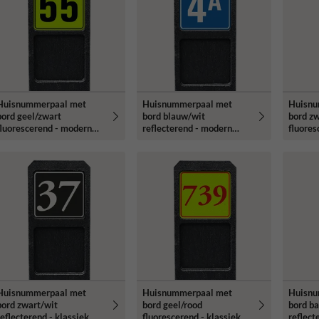
Huisnummerpaal met
Huisnummerpaal met
Huisnu
bord geel/zwart
bord blauw/wit
bord zw
fluorescerend - modern
reflecterend - modern
fluores
lettertype
lettertype
lettert
Huisnummerpaal met
Huisnummerpaal met
Huisnu
bord zwart/wit
bord geel/rood
bord b
reflecterend - klassiek
fluorescerend - klassiek
reflect