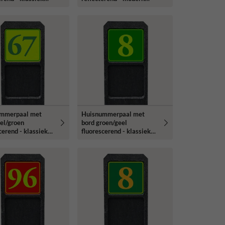
ype
lettertype
mmerpaal met
Huisnummerpaal met
el/groen
bord groen/geel
cerend - klassiek
fluorescerend - klassiek
ype
lettertype