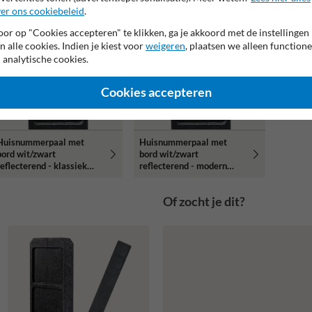
er ons cookiebeleid
.
opulaire
populairste
euze
keuze
or op "Cookies accepteren" te klikken, ga je akkoord met de instellingen
n alle cookies. Indien je kiest voor
weigeren
, plaatsen we alleen functione
 analytische cookies.
Cookies accepteren
Huisnummerpaal met
Huisnummerpaal met
bord wit/zwart
bord wit/zwart
reflecterend - klassiek
reflecterend - modern
lettertype
lettertype
Of zocht je dit?