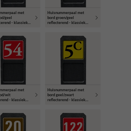
mmerpaal met
Huisnummerpaal met
od/geel
bord groen/geel
cerend - klassiek
reflecterend - klassiek
ype
lettertype
mmerpaal met
Huisnummerpaal met
od/wit
bord geel/zwart
erend - klassiek
reflecterend - klassiek
ype
lettertype