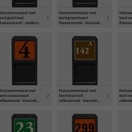
Huisnummerpaal met
Huisnummerpaal met
Huisnu
bord geel/rood
bord groen/zwart
bord ro
fluorescerend - modern
fluorescerend - klassiek
fluores
lettertype
lettertype
lettert
Huisnummerpaal met
Huisnummerpaal met
Huisnu
bord oranje/zwart
bord bruin/wit
bord ro
reflecterend - klassiek
reflecterend - klassiek
reflect
lettertype
lettertype
lettert