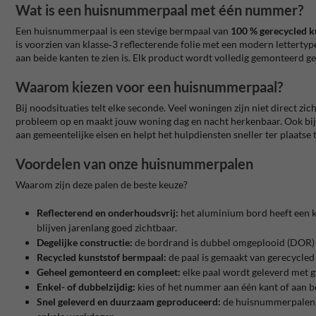
Wat is een huisnummerpaal met één nummer?
Een huisnummerpaal is een stevige bermpaal van
100 % gerecycled k
is voorzien van klasse‑3 reflecterende folie met een modern lettertyp
aan beide kanten te zien is. Elk product wordt volledig gemonteerd gel
Waarom kiezen voor een huisnummerpaal?
Bij noodsituaties telt elke seconde. Veel woningen zijn niet direct z
probleem op en maakt jouw woning dag en nacht herkenbaar. Ook bij
aan gemeentelijke eisen en helpt het hulpdiensten sneller ter plaatse t
Voordelen van onze huisnummerpalen
Waarom zijn deze palen de beste keuze?
Reflecterend en onderhoudsvrij:
het aluminium bord heeft een kla
blijven jarenlang goed zichtbaar.
Degelijke constructie:
de bordrand is dubbel omgeplooid (DOR) en
Recycled kunststof bermpaal:
de paal is gemaakt van gerecycled 
Geheel gemonteerd en compleet:
elke paal wordt geleverd met g
Enkel- of dubbelzijdig:
kies of het nummer aan één kant of aan bei
Snel geleverd en duurzaam geproduceerd:
de huisnummerpalen wo