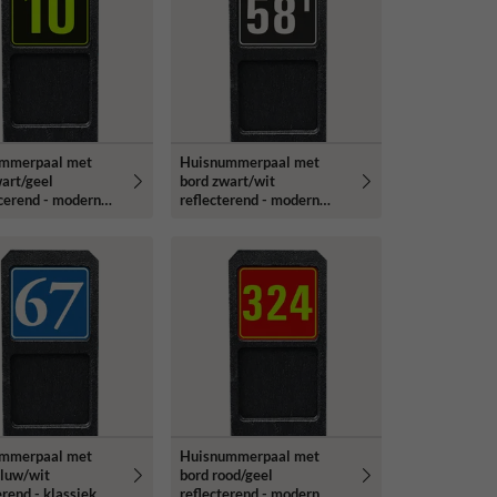
mmerpaal met
Huisnummerpaal met
art/geel
bord zwart/wit
cerend - modern
reflecterend - modern
ype
lettertype
mmerpaal met
Huisnummerpaal met
aluw/wit
bord rood/geel
erend - klassiek
reflecterend - modern