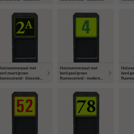
lettertype
lettertype
lettert
Huisnummerpaal met
Huisnummerpaal met
Huisnu
bord zwart/groen
bord geel/groen
bord ge
fluorescerend - klassiek
fluorescerend - modern
fluores
lettertype
lettertype
lettert