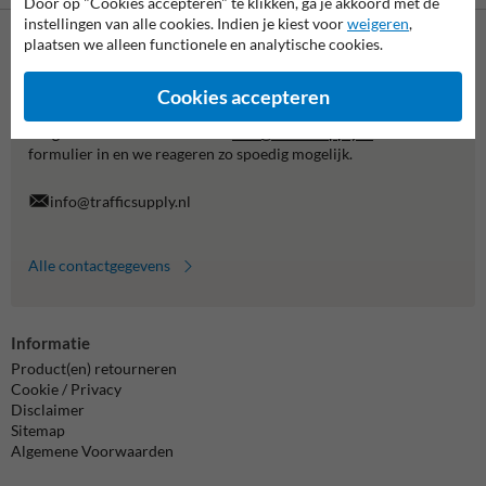
Door op "Cookies accepteren" te klikken, ga je akkoord met de
instellingen van alle cookies. Indien je kiest voor
weigeren
,
plaatsen we alleen functionele en analytische cookies.
Neem contact met ons op
Wij zijn op werkdagen (van 8.00 tot 17.00) te bereiken op 038-
Cookies accepteren
7920070.
Vragen? Stuur een e-mail naar
info@trafficsupply.nl
of vul het
formulier in en we reageren zo spoedig mogelijk.
info@trafficsupply.nl
Alle contactgegevens
Informatie
Product(en) retourneren
Cookie / Privacy
Disclaimer
Sitemap
Algemene Voorwaarden