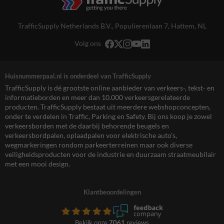
TrafficSupply Netherlands B.V.,
Populierenlaan 7
,
Hattem, NL
Volg ons
Huisnummerpaal.nl is onderdeel van TrafficSupply
TrafficSupply is dé grootste online aanbieder van verkeers-, tekst- en
informatieborden en meer dan 10.000 verkeersgerelateerde
producten. TrafficSupply bestaat uit meerdere webshopconcepten,
onder te verdelen in Traffic, Parking en Safety. Bij ons koop je zowel
verkeersborden met de daarbij behorende beugels en
verkeersbordpalen, oplaadpalen voor elektrische auto’s,
wegmarkeringen rondom parkeerterreinen maar ook diverse
veiligheidsproducten voor de industrie en duurzaam straatmeubilair
met een mooi design.
Klantbeoordelingen
Bekijk onze
7061
reviews