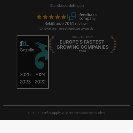
Klantbeoordelingen
Bekijk onze
7061
reviews
Ontvanger prestigieuze awards
© 2026 TrafficSupply. Alle rechten voorbehouden.