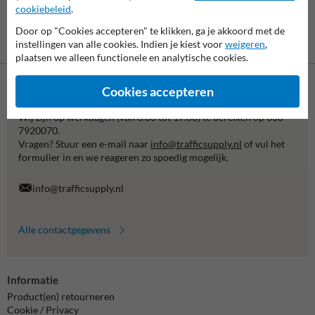
cookiebeleid
.
Door op "Cookies accepteren" te klikken, ga je akkoord met de
Betaling achteraf
instellingen van alle cookies. Indien je kiest voor
weigeren
,
is mogelijk
plaatsen we alleen functionele en analytische cookies.
Cookies accepteren
Neem contact met ons op
Wij zijn op werkdagen (van 8.00 tot 17.00) te bereiken op 038-
7920070.
Vragen? Stuur een e-mail naar
info@trafficsupply.nl
of vul het
formulier in en we reageren zo spoedig mogelijk.
info@trafficsupply.nl
Alle contactgegevens
Informatie
Product(en) retourneren
Cookie / Privacy