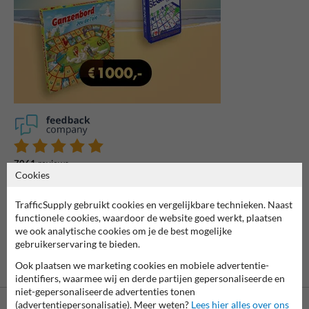
7061
reviews
Rating
9.4
Cookies
TrafficSupply gebruikt cookies en vergelijkbare technieken. Naast
functionele cookies, waardoor de website goed werkt, plaatsen
we ook analytische cookies om je de best mogelijke
gebruikerservaring te bieden.
Ook plaatsen we marketing cookies en mobiele advertentie-
identifiers, waarmee wij en derde partijen gepersonaliseerde en
niet-gepersonaliseerde advertenties tonen
(advertentiepersonalisatie). Meer weten?
Lees hier alles over ons