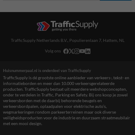
TrafficSupply Netherlands B.V.,
Populierenlaan 7
,
Hattem, NL
Volg ons
Huisnummerpaal.nl is onderdeel van TrafficSupply
TrafficSupply is dé grootste online aanbieder van verkeers-, tekst- en
informatieborden en meer dan 10.000 verkeersgerelateerde
producten. TrafficSupply bestaat uit meerdere webshopconcepten,
onder te verdelen in Traffic, Parking en Safety. Bij ons koop je zowel
verkeersborden met de daarbij behorende beugels en
verkeersbordpalen, oplaadpalen voor elektrische auto’s,
wegmarkeringen rondom parkeerterreinen maar ook diverse
veiligheidsproducten voor de industrie en duurzaam straatmeubilair
met een mooi design.