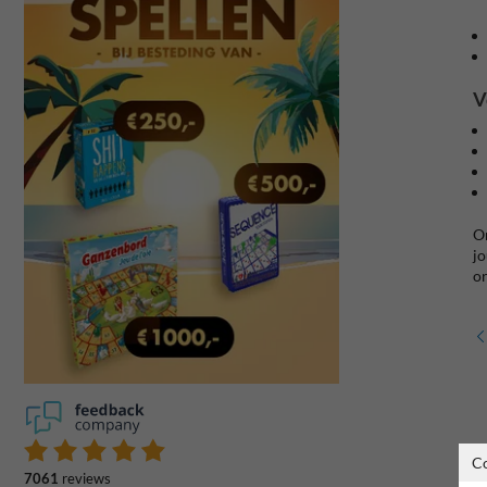
V
On
jo
or
C
7061
reviews