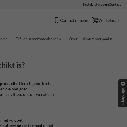
Bestelstatus
Login
Contact
Contact opnemen
Winkelmand
elen
Erf- en straatnaamborden
Over Huisnummerpaal.nl
hikt is?
r productie
. Denk bijvoorbeeld
ren die niet goed
alle shops
 zomaar zitten: ons ontwerpteam
niet voldoet.
y-out
, een
ander formaat
of het