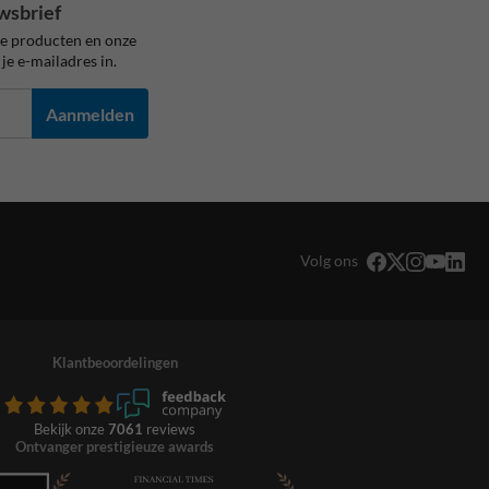
wsbrief
ze producten en onze
je e-mailadres in.
Aanmelden
Volg ons
Klantbeoordelingen
Bekijk onze
7061
reviews
Ontvanger prestigieuze awards