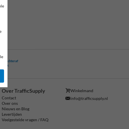
ele
e
le
ling achteraf
ogelijk
Over TrafficSupply
Winkelmand
Contact
info@trafficsupply.nl
Over ons
Nieuws en Blog
Levertijden
Veelgestelde vragen / FAQ