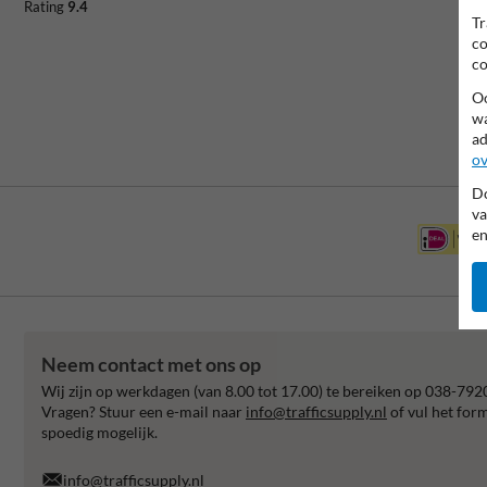
Rating
9.4
Tr
co
co
Oo
wa
ad
ov
Do
va
en
Neem contact met ons op
Wij zijn op werkdagen (van 8.00 tot 17.00) te bereiken op 038-792
Vragen? Stuur een e-mail naar
info@trafficsupply.nl
of vul het for
spoedig mogelijk.
info@trafficsupply.nl