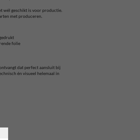
t wél geschikt is voor productie.
tarten met produceren.
gedrukt
rende folie
ntvangt dat perfect aansluit bij
chnisch én visueel helemaal in