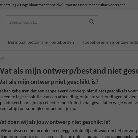
te betaling
Hoge klanttevredenheid
Grootste assortiment, ruime voorraden
zoek product...
Bermpaal pictogram- routeborden
Toebehoren en montagemidd
is?
at als mijn ontwerp/bestand niet gesc
at als mijn ontwerp niet geschikt is?
t kan gebeuren dat een aangeleverd ontwerp
niet direct geschikt is voo
n een te lage resolutie van een afbeelding, onjuiste verhoudingen of kleu
produceerbaar zijn op reflecterende folie. In dat geval laten we je nooit
emt altijd persoonlijk contact met je op.
at doen wij als jouw ontwerp niet geschikt is?
We analyseren het probleem en leggen duidelijk uit waarom het ontwerp 
Samen zoeken we naar een praktische oplossing, zoals een
aangepaste la