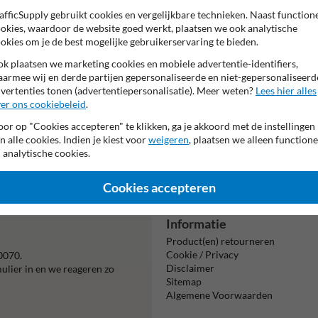
afficSupply gebruikt cookies en vergelijkbare technieken. Naast function
okies, waardoor de website goed werkt, plaatsen we ook analytische
okies om je de best mogelijke gebruikerservaring te bieden.
k plaatsen we marketing cookies en mobiele advertentie-identifiers,
armee wij en derde partijen gepersonaliseerde en niet-gepersonaliseerd
vertenties tonen (advertentiepersonalisatie). Meer weten?
Lees hier alles
er ons cookiebeleid
.
or op "Cookies accepteren" te klikken, ga je akkoord met de instellingen
n alle cookies. Indien je kiest voor
weigeren
, plaatsen we alleen functione
Beta
 analytische cookies.
is m
Cookies accepteren
Informatie
Product(en) retourneren
Cookie / Privacy
0070.
Disclaimer
mulier in en we reageren zo
Sitemap
Algemene Voorwaarden