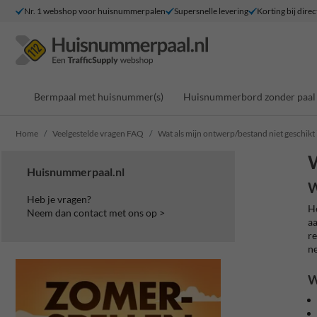
Nr. 1 webshop voor huisnummerpalen
Supersnelle levering
Korting bij direc
Bermpaal met huisnummer(s)
Huisnummerbord zonder paal
Home
Veelgestelde vragen FAQ
Wat als mijn ontwerp/bestand niet geschikt 
W
Huisnummerpaal.nl
W
Heb je vragen?
He
Neem dan contact met ons op >
aa
re
ne
W