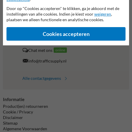
Door op "Cookies accepteren" te klikken, ga je akkoord met de
instellingen van alle cookies. Indien je kiest voor
weigeren
,
Neem contact op met onze productspecialist Igor!
plaatsen we alleen functionele en analytische cookies.
We zijn vandaag tot 17.00 telefonisch bereikbaar voor
al je vragen over onze producten en diensten.
Cookies accepteren
038-7920070
bereikbaar tot 17.00
Chat met ons
online
info@trafficsupply.nl
Alle contactgegevens
Informatie
Product(en) retourneren
Cookie / Privacy
Disclaimer
Sitemap
Algemene Voorwaarden