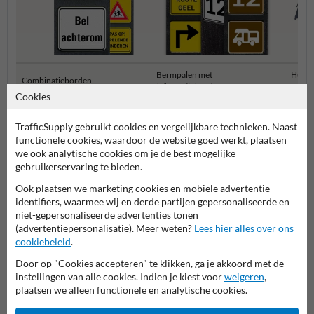
Bermpalen met
Huisn
Combinatieborden
informatiebordjes
numm
Cookies
Bermpalen met informatiebordjes
TrafficSupply gebruikt cookies en vergelijkbare technieken. Naast
functionele cookies, waardoor de website goed werkt, plaatsen
we ook analytische cookies om je de best mogelijke
gebruikerservaring te bieden.
Ook plaatsen we marketing cookies en mobiele advertentie-
identifiers, waarmee wij en derde partijen gepersonaliseerde en
niet-gepersonaliseerde advertenties tonen
(advertentiepersonalisatie). Meer weten?
Lees hier alles over ons
cookiebeleid
.
Door op "Cookies accepteren" te klikken, ga je akkoord met de
Stel je vraag aan Huisnummerpaal.nl
instellingen van alle cookies. Indien je kiest voor
weigeren
,
Naam*
plaatsen we alleen functionele en analytische cookies.