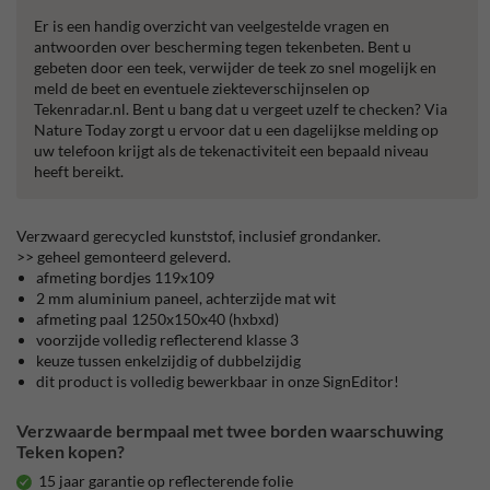
Er is een handig overzicht van veelgestelde vragen en
antwoorden over bescherming tegen tekenbeten. Bent u
gebeten door een teek, verwijder de teek zo snel mogelijk en
meld de beet en eventuele ziekteverschijnselen op
Tekenradar.nl. Bent u bang dat u vergeet uzelf te checken? Via
Nature Today zorgt u ervoor dat u een dagelijkse melding op
uw telefoon krijgt als de tekenactiviteit een bepaald niveau
heeft bereikt.
Verzwaard gerecycled kunststof, inclusief grondanker.
>> geheel gemonteerd geleverd.
afmeting bordjes 119x109
2 mm aluminium paneel, achterzijde mat wit
afmeting paal 1250x150x40 (hxbxd)
voorzijde volledig reflecterend klasse 3
keuze tussen enkelzijdig of dubbelzijdig
dit product is volledig bewerkbaar in onze SignEditor!
Verzwaarde bermpaal met twee borden waarschuwing
Teken kopen?
15 jaar garantie op reflecterende folie