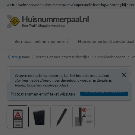
Nr. 1 webshop voor huisnummerpalen
Supersnelle levering
Korting bij direc
Bermpaal met huisnummer(s)
Huisnummerbord zonder paal
terug
Home
Bermpalen met informatiebordjes
Combinatieborden
Ve
Wegens een technische storing kan het bestelde product kan
afwijken met de afbeeldingen die getoond worden in de galerij.
Reden: Could not resolve product
Product zelf aanpassen?
Ontwerp aanpassen
Pictogrammen en/of tekst wijzigen