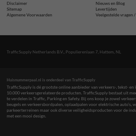
Disclaimer
Nieuws en Blog
Sitemap
Levertijden
Algemene Voorwaarden
Veelgestelde vragen 
TrafficSupply Netherlands B.V.,
Populierenlaan 7
,
Hattem, NL
Huisnummerpaal.nl is onderdeel van TrafficSupply
TrafficSupply is dé grootste online aanbieder van verkeers-, tekst- 
10.000 verkeersgerelateerde producten. TrafficSupply bestaat uit 
te verdelen in Traffic, Parking en Safety. Bij ons koop je zowel verk
beugels en verkeersbordpalen, oplaadpalen voor elektrische auto’s
parkeerterreinen maar ook diverse veiligheidsproducten voor de ind
met een mooi design.