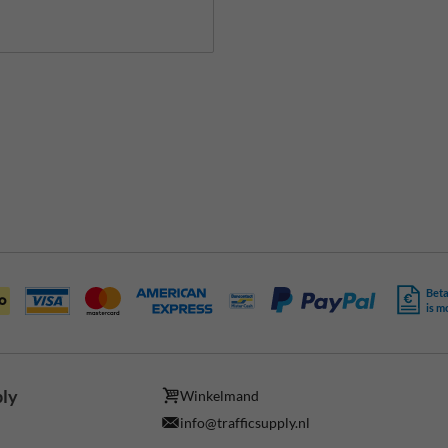
Beta
is m
ply
Winkelmand
info@trafficsupply.nl