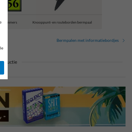
e
ee nummers
Knooppunt- en routeborden bermpaal
Bermpalen met informatiebordjes
le
productie