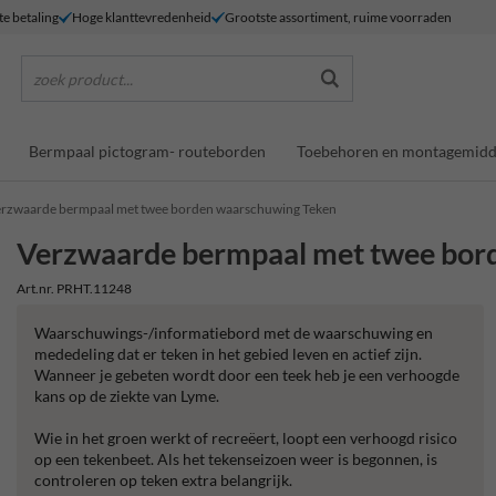
te betaling
Hoge klanttevredenheid
Grootste assortiment, ruime voorraden
zoek product...
Bermpaal pictogram- routeborden
Toebehoren en montagemidd
rzwaarde bermpaal met twee borden waarschuwing Teken
Verzwaarde bermpaal met twee bor
Art.nr. PRHT.11248
Waarschuwings-/informatiebord met de waarschuwing en
mededeling dat er teken in het gebied leven en actief zijn.
Wanneer je gebeten wordt door een teek heb je een verhoogde
kans op de ziekte van Lyme.
Wie in het groen werkt of recreëert, loopt een verhoogd risico
op een tekenbeet. Als het tekenseizoen weer is begonnen, is
controleren op teken extra belangrijk.