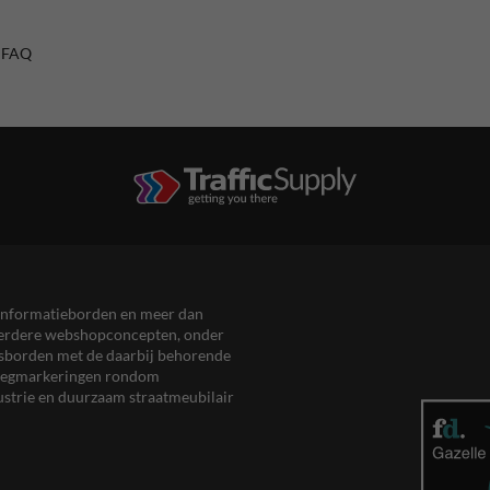
/ FAQ
en informatieborden en meer dan
meerdere webshopconcepten, onder
eersborden met de daarbij behorende
, wegmarkeringen rondom
ustrie en duurzaam straatmeubilair