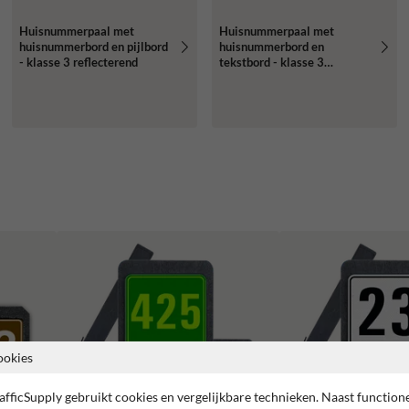
Huisnummerpaal met
Huisnummerpaal met
huisnummerbord en pijlbord
huisnummerbord en
- klasse 3 reflecterend
tekstbord - klasse 3
reflecterend
ookies
afficSupply gebruikt cookies en vergelijkbare technieken. Naast function