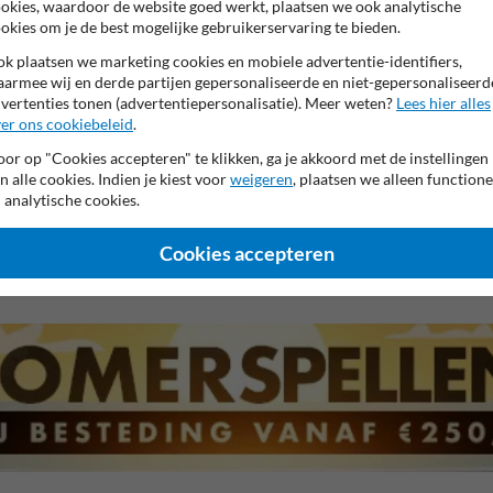
okies, waardoor de website goed werkt, plaatsen we ook analytische
okies om je de best mogelijke gebruikerservaring te bieden.
k plaatsen we marketing cookies en mobiele advertentie-identifiers,
armee wij en derde partijen gepersonaliseerde en niet-gepersonaliseerd
s
Huisnummerpaal met één nummer
Huisnummerpaal met tw
vertenties tonen (advertentiepersonalisatie). Meer weten?
Lees hier alles
er ons cookiebeleid
.
or op "Cookies accepteren" te klikken, ga je akkoord met de instellingen
n alle cookies. Indien je kiest voor
weigeren
, plaatsen we alleen functione
 analytische cookies.
aar garantie op reflecterende folie
99% Hufterproof
Eigen 
Cookies accepteren