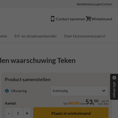
Bestelstatus
Login
Contact
Contact opnemen
Winkelmand
elen
Erf- en straatnaamborden
Over Huisnummerpaal.nl
den waarschuwing Teken
Product samenstellen
alle shops
Uitvoering
53,
50
64,74
86,00
Aantal:
Van
voor
incl. btw
-
+
Plaats in winkelmand