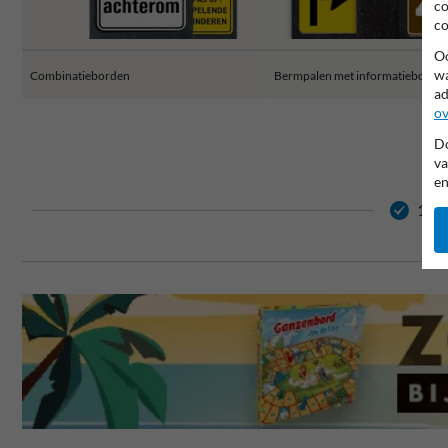
co
co
Oo
wa
Combinatieborden
Bermpalen met informatiebordje
ad
ov
Do
va
en
15 j