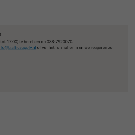
p
 tot 17.00) te bereiken op 038-7920070.
nfo@trafficsupply.nl
of vul het formulier in en we reageren zo