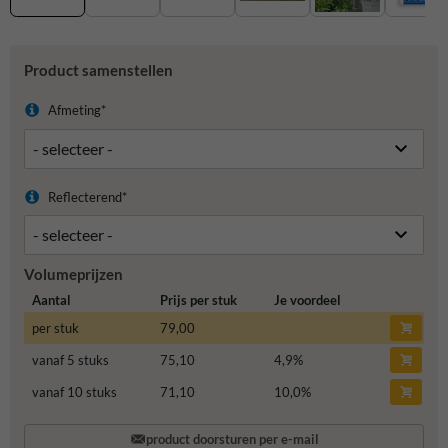
Product samenstellen
Afmeting*
Reflecterend*
Volumeprijzen
Aantal
Prijs per stuk
Je voordeel
per stuk
79,00
vanaf 5 stuks
75,10
4,9
%
vanaf 10 stuks
71,10
10,0
%
product doorsturen per e-mail