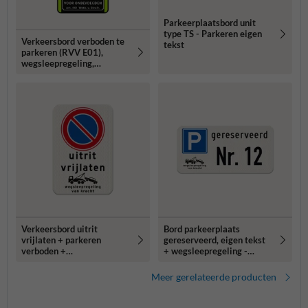
Parkeerplaatsbord unit
type TS - Parkeren eigen
Verkeersbord verboden te
tekst
parkeren (RVV E01),
wegsleepregeling,
verboden toegang -
reflecterend
Verkeersbord uitrit
Bord parkeerplaats
vrijlaten + parkeren
gereserveerd, eigen tekst
verboden +
+ wegsleepregeling -
wegsleepregeling
reflecterend
Meer gerelateerde producten