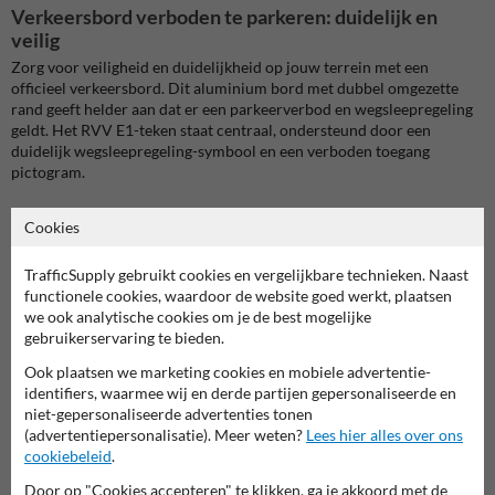
Verkeersbord verboden te parkeren: duidelijk en
veilig
Zorg voor veiligheid en duidelijkheid op jouw terrein met een
officieel verkeersbord. Dit aluminium bord met dubbel omgezette
rand geeft helder aan dat er een parkeerverbod en wegsleepregeling
geldt. Het RVV E1-teken staat centraal, ondersteund door een
duidelijk wegsleepregeling-symbool en een verboden toegang
pictogram.
Creëer overzicht en vermijdt misverstanden. Plaats
eigen terrein
Cookies
borden
op jouw terrein en maak in één oogopslag duidelijk dat
parkeren niet is toegestaan en dat overtreders worden weggesleept.
TrafficSupply gebruikt cookies en vergelijkbare technieken. Naast
Onbevoegden? Die blijven buiten de deur door dit bord.
functionele cookies, waardoor de website goed werkt, plaatsen
we ook analytische cookies om je de best mogelijke
Specificaties van het verkeersbord verboden te parkeren
gebruikerservaring te bieden.
Dit verkeersbord heeft een bordrand in verkeerswit (RAL9016) en
een grijze/aluminium achterzijde. Het verkeersbord is verkrijgbaar in
Ook plaatsen we marketing cookies en mobiele advertentie-
meerdere afmetingen en dit bord is beschikbaar in hoogwaardig
identifiers, waarmee wij en derde partijen gepersonaliseerde en
(retro-)reflecterend materiaal, klasse 3, 2 of 1. Het productieproces
niet-gepersonaliseerde advertenties tonen
voldoet aan de CE-Norm en NEN-EN 12899-1:2007. Bovendien is het
(advertentiepersonalisatie). Meer weten?
Lees hier alles over ons
bord voorzien van een UV-werend anti-graffiti laminaat voor extra
cookiebeleid
.
bescherming.
Door op "Cookies accepteren" te klikken, ga je akkoord met de