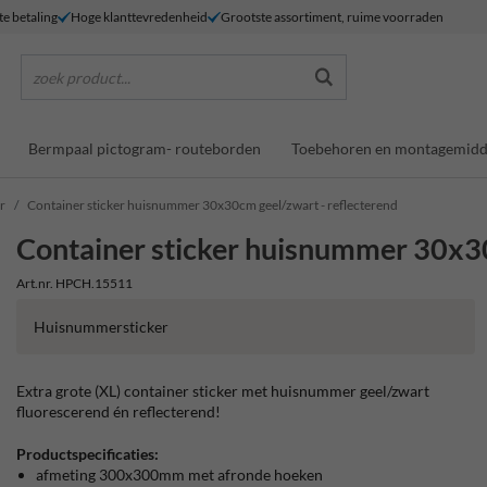
te betaling
Hoge klanttevredenheid
Grootste assortiment, ruime voorraden
zoek product...
Bermpaal pictogram- routeborden
Toebehoren en montagemidd
r
Container sticker huisnummer 30x30cm geel/zwart - reflecterend
Container sticker huisnummer 30x30
Art.nr. HPCH.15511
Huisnummersticker
Extra grote (XL) container sticker met huisnummer geel/zwart
fluorescerend én reflecterend!
Productspecificaties:
afmeting 300x300mm met afronde hoeken