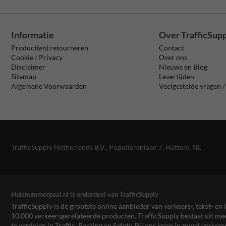
Informatie
Over TrafficSup
Product(en) retourneren
Contact
Cookie / Privacy
Over ons
Disclaimer
Nieuws en Blog
Sitemap
Levertijden
Algemene Voorwaarden
Veelgestelde vragen 
TrafficSupply Netherlands B.V.,
Populierenlaan 7
,
Hattem, NL
Huisnummerpaal.nl is onderdeel van TrafficSupply
TrafficSupply is dé grootste online aanbieder van verkeers-, tekst- 
10.000 verkeersgerelateerde producten. TrafficSupply bestaat uit 
te verdelen in Traffic, Parking en Safety. Bij ons koop je zowel verk