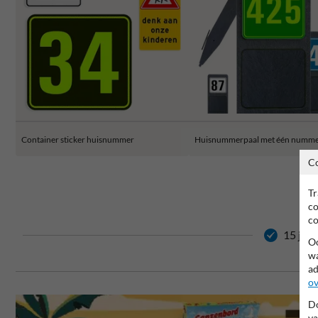
Container sticker huisnummer
Huisnummerpaal met één numm
C
Tr
co
co
15 jaar
Oo
wa
ad
ov
Do
va