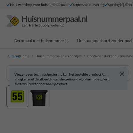
Nr. 1 webshop voor huisnummerpalen
Supersnelle levering
Korting bij direc
Bermpaal met huisnummer(s)
Huisnummerbord zonder paal
terug
Home
Huisnummerpalen en bordjes
Container sticker huisnumme
Wegens een technische storing kan het bestelde product kan
afwijken met de afbeeldingen die getoond worden in de galerij.
Reden: Could not resolve product