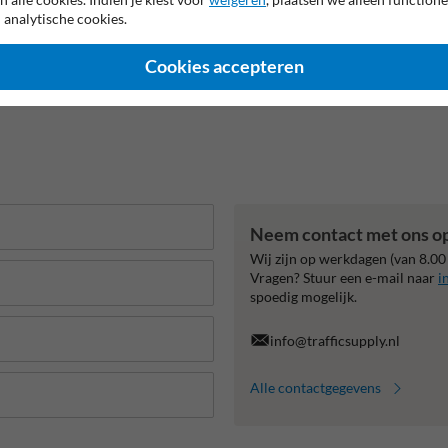
 analytische cookies.
Cookies accepteren
Neem contact met ons o
Wij zijn op werkdagen (van 8.00
Vragen? Stuur een e-mail naar
i
spoedig mogelijk.
info@trafficsupply.nl
Alle contactgegevens