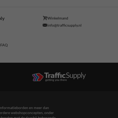
ply
Winkelmand
info@trafficsupply.nl
/ FAQ
en informatieborden en meer dan
meerdere webshopconcepten, onder
eersborden met de daarbij behorende