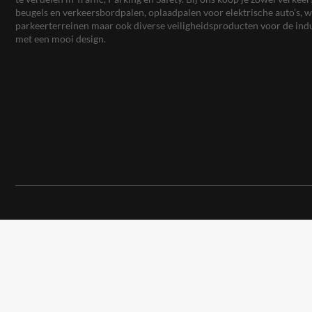
beugels en verkeersbordpalen, oplaadpalen voor elektrische auto’s
parkeerterreinen maar ook diverse veiligheidsproducten voor de ind
met een mooi design.