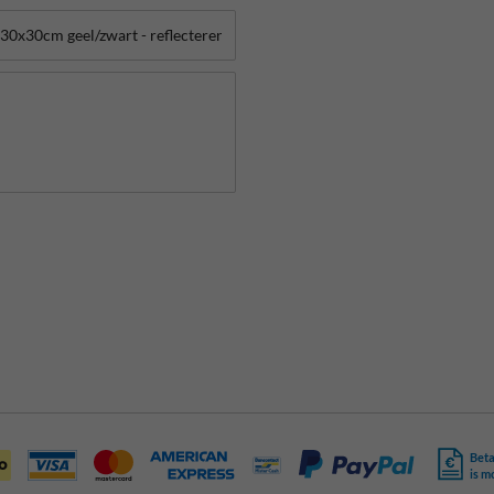
Beta
is m