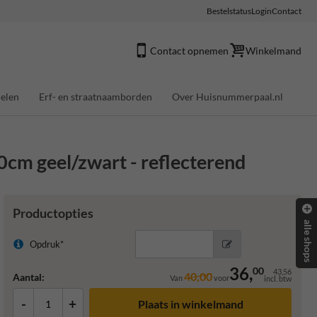
Bestelstatus
Login
Contact
Contact opnemen
Winkelmand
elen
Erf- en straatnaamborden
Over Huisnummerpaal.nl
cm geel/zwart - reflecterend
Productopties
alle shops
Opdruk*
36,
00
43,56
40,00
Aantal:
Van
voor
incl. btw
-
+
Plaats in winkelmand