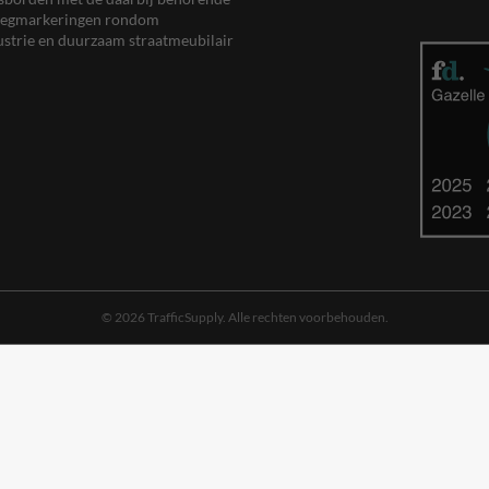
, wegmarkeringen rondom
ustrie en duurzaam straatmeubilair
© 2026 TrafficSupply. Alle rechten voorbehouden.