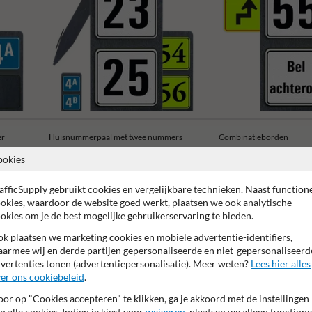
er
Huisnummerpaal met twee nummers
Combinatieborden
ookies
afficSupply gebruikt cookies en vergelijkbare technieken. Naast function
okies, waardoor de website goed werkt, plaatsen we ook analytische
okies om je de best mogelijke gebruikerservaring te bieden.
 garantie op reflecterende folie
Anti-graffiti laminaat
99% H
k plaatsen we marketing cookies en mobiele advertentie-identifiers,
armee wij en derde partijen gepersonaliseerde en niet-gepersonaliseerd
vertenties tonen (advertentiepersonalisatie). Meer weten?
Lees hier alles
er ons cookiebeleid
.
or op "Cookies accepteren" te klikken, ga je akkoord met de instellingen
n alle cookies. Indien je kiest voor
weigeren
, plaatsen we alleen functione