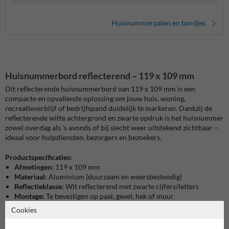
Huisnummerpalen en bordjes
Huisnummerbord reflecterend – 119 x 109 mm
Dit reflecterende huisnummerbord van 119 x 109 mm is een
compacte en opvallende oplossing om jouw huis, woning,
recreatieverblijf of bedrijfspand duidelijk te markeren. Dankzij de
reflecterende witte achtergrond en zwarte opdruk is het huisnummer
zowel overdag als 's avonds of bij slecht weer uitstekend zichtbaar –
ideaal voor hulpdiensten, bezorgers en bezoekers.
Productspecificaties:
Afmetingen:
119 x 109 mm
Materiaal:
Aluminium (duurzaam en weersbestendig)
Reflectieklasse:
Wit reflecterend met zwarte cijfers/letters
Montage:
Te bevestigen op paal, gevel, hek of muur
Toepassing:
Huisnummering voor woningen, vakantiewoningen,
Cookies
bedrijfspercelen