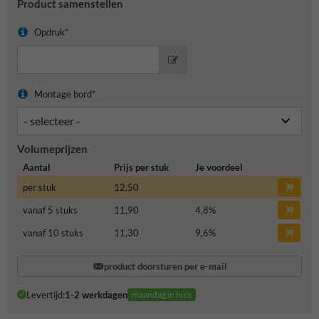
Product samenstellen
Opdruk*
Montage bord*
Volumeprijzen
Aantal
Prijs per stuk
Je voordeel
per stuk
12,50
vanaf 5 stuks
11,90
4,8
%
vanaf 10 stuks
11,30
9,6
%
product doorsturen per e-mail
Levertijd:
1-2 werkdagen
maandag in huis