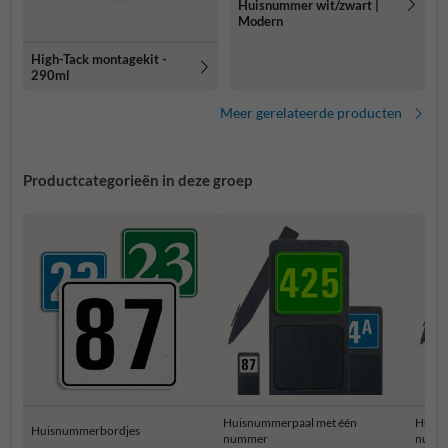
Huisnummer wit/zwart |
Modern
High-Tack montagekit -
290ml
Meer gerelateerde producten
Productcategorieën in deze groep
Huisnummerpaal met één
Huisn
Huisnummerbordjes
nummer
numm