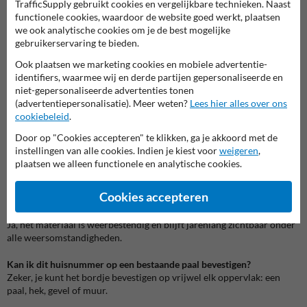
TrafficSupply gebruikt cookies en vergelijkbare technieken. Naast
Goed zichtbaar en duurzaam genummerd
functionele cookies, waardoor de website goed werkt, plaatsen
Een goed leesbaar huisnummer voorkomt verwarring en zorgt dat je
we ook analytische cookies om je de best mogelijke
snel en makkelijk gevonden wordt. Dit reflecterende nummerbordje
gebruikerservaring te bieden.
is een veelgekozen standaardmaat en past zowel in landelijke als
moderne omgevingen.
Ook plaatsen we marketing cookies en mobiele advertentie-
identifiers, waarmee wij en derde partijen gepersonaliseerde en
Zoek je een andere maat of stijl? Bekijk dan ons complete aanbod
niet-gepersonaliseerde advertenties tonen
huisnummerbordjes
of ontdek alle opties in de categorie
(advertentiepersonalisatie). Meer weten?
Lees hier alles over ons
huisnummerpalen en -bordjes
.
cookiebeleid
.
Door op "Cookies accepteren" te klikken, ga je akkoord met de
Liever meer zichtbaarheid vanaf de straat? Combineer dit bordje met
instellingen van alle cookies. Indien je kiest voor
weigeren
,
een bijpassende huisnummerpaal en ontdek in dit handige artikel
plaatsen we alleen functionele en analytische cookies.
alles over reflecterende huisnummerpalen
.
Veelgestelde vragen
Cookies accepteren
Is dit bordje geschikt voor buitengebruik?
Ja, het materiaal is weerbestendig en blijft jarenlang zichtbaar onder
alle weersomstandigheden.
Kan ik dit huisnummer op een bestaande paal bevestigen?
Zeker, je kunt het bordje bevestigen op vrijwel elk oppervlak: een
paal, hek, gevel of muur.