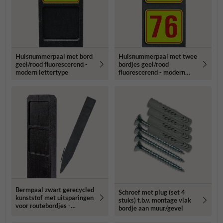
Huisnummerpaal met bord
Huisnummerpaal met twee
geel/rood fluorescerend -
bordjes geel/rood
modern lettertype
fluorescerend - modern
lettertype
Bermpaal zwart gerecycled
Schroef met plug (set 4
kunststof met uitsparingen
stuks) t.b.v. montage vlak
voor routebordjes -
bordje aan muur/gevel
1250x150x40mm