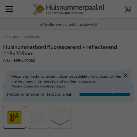
Snelle levering, ook bij maatwerk!
Huisnummerbordjes
Huisnummerbord fluorescerend + reflecterend
119x109mm
Art.nr. HPHL.05082
Wegens een technische storing kan het bestelde product kan afwijken
met de afbeeldingen die getoond worden in de galerij.
Reden: Could not resolve product
Huisnummerbord zelf aanpassen?
Ontwerp aanpassen
Pictogrammen en/of tekst wijzigen