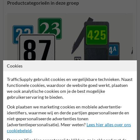
Productcategorieën in deze groep
Cookies
Huisnummerpaal met één
Huisn
TrafficSupply gebruikt cookies en vergelijkbare technieken. Naast
Huisnummerbordjes
nummer
numm
functionele cookies, waardoor de website goed werkt, plaatsen
we ook analytische cookies om je de best mogelijke
gebruikerservaring te bieden.
Huisnummerpalen en bordjes
Ook plaatsen we marketing cookies en mobiele advertentie-
identifiers, waarmee wij en derde partijen gepersonaliseerde en
niet-gepersonaliseerde advertenties tonen
(advertentiepersonalisatie). Meer weten?
Lees hier alles over ons
cookiebeleid
.