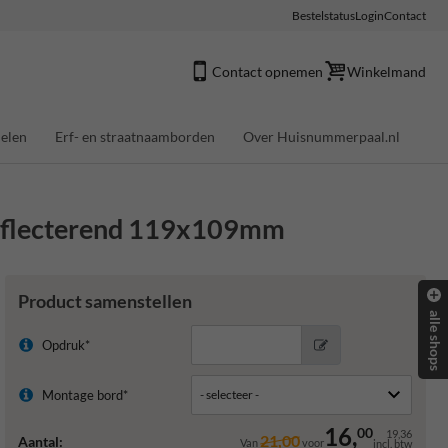
Bestelstatus
Login
Contact
Contact opnemen
Winkelmand
elen
Erf- en straatnaamborden
Over Huisnummerpaal.nl
reflecterend 119x109mm
Product samenstellen
alle shops
Opdruk*
Montage bord*
16,
00
19,36
21,00
Aantal:
Van
voor
incl. btw