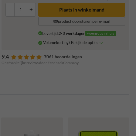
-
+
Plaats in winkelmand
product doorsturen per e-mail
Levertijd:
2-3 werkdagen
woensdag in huis
Volumekorting? Bekijk de opties
9.4
7061 beoordelingen
Onafhankelijke reviews door FeedbackCompany