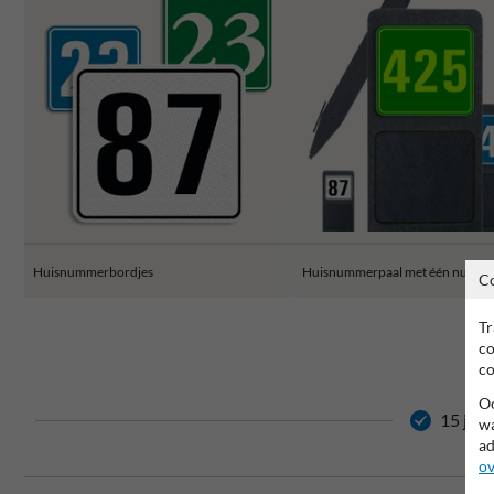
Huisnummerbordjes
Huisnummerpaal met één numm
C
Tr
co
co
Oo
15 jaar
wa
ad
ov