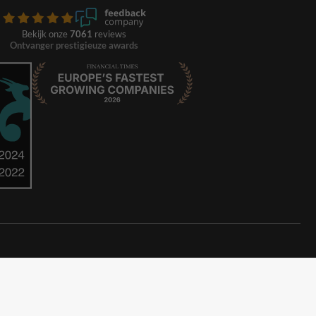
Bekijk onze
7061
reviews
Ontvanger prestigieuze awards