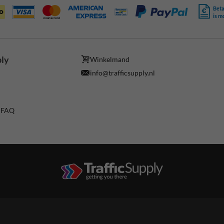
Beta
is m
ply
Winkelmand
info@trafficsupply.nl
/ FAQ