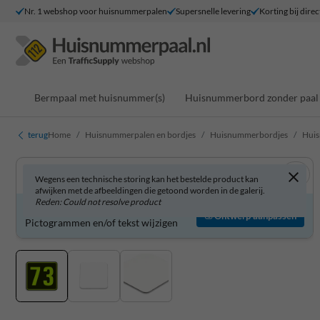
Nr. 1 webshop voor huisnummerpalen
Supersnelle levering
Korting bij direc
Bermpaal met huisnummer(s)
Huisnummerbord zonder paal
terug
Home
Huisnummerpalen en bordjes
Huisnummerbordjes
Huis
Wegens een technische storing kan het bestelde product kan
afwijken met de afbeeldingen die getoond worden in de galerij.
Reden: Could not resolve product
Huisnummerbord zelf aanpassen?
Ontwerp aanpassen
Pictogrammen en/of tekst wijzigen