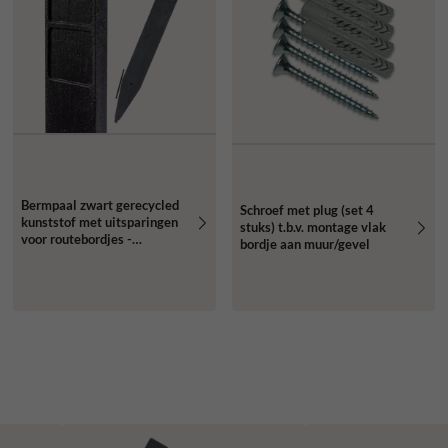
Bermpaal zwart gerecycled
Schroef met plug (set 4
kunststof met uitsparingen
stuks) t.b.v. montage vlak
voor routebordjes -
bordje aan muur/gevel
1250x150x40mm