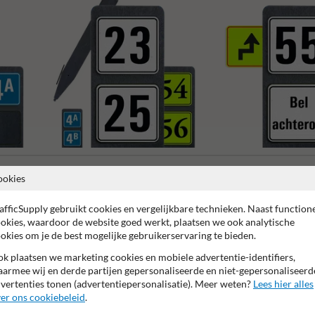
er
Huisnummerpaal met twee nummers
Combinatieborden
ookies
afficSupply gebruikt cookies en vergelijkbare technieken. Naast function
okies, waardoor de website goed werkt, plaatsen we ook analytische
okies om je de best mogelijke gebruikerservaring te bieden.
k plaatsen we marketing cookies en mobiele advertentie-identifiers,
 garantie op reflecterende folie
Anti-graffiti laminaat
99% H
armee wij en derde partijen gepersonaliseerde en niet-gepersonaliseerd
vertenties tonen (advertentiepersonalisatie). Meer weten?
Lees hier alles
er ons cookiebeleid
.