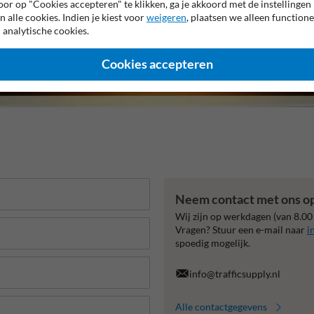
or op "Cookies accepteren" te klikken, ga je akkoord met de instellingen
n alle cookies. Indien je kiest voor
weigeren
, plaatsen we alleen functione
 analytische cookies.
Cookies accepteren
Neem contact met ons o
Wij zijn op werkdagen (van 8.00
Vragen? Stuur een e-mail naar
i
spoedig mogelijk.
info@trafficsupply.nl
Alle contactgegevens