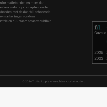
en informatieborden en meer dan
meerdere webshopconcepten, onder
eersborden met de daarbij behorende
, wegmarkeringen rondom
ustrie en duurzaam straatmeubilair
© 2026 TrafficSupply. Alle rechten voorbehouden.