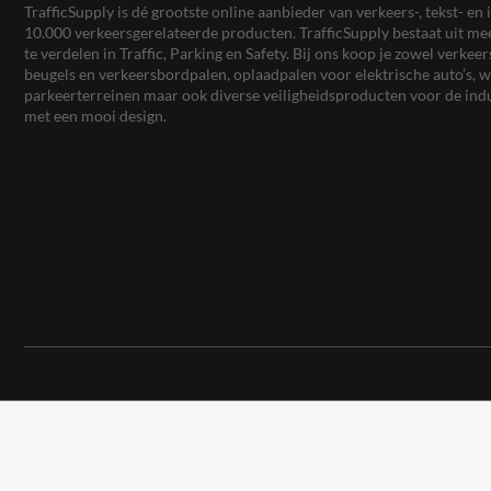
TrafficSupply is dé grootste online aanbieder van verkeers-, tekst- 
10.000 verkeersgerelateerde producten. TrafficSupply bestaat uit 
te verdelen in Traffic, Parking en Safety. Bij ons koop je zowel verk
beugels en verkeersbordpalen, oplaadpalen voor elektrische auto’s
parkeerterreinen maar ook diverse veiligheidsproducten voor de ind
met een mooi design.