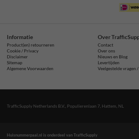
Informatie
Over TrafficSup
Product(en) retourneren
Contact
Cookie / Privacy
Over ons
Disclaimer
Nieuws en Blog
Sitemap
Levertijden
Algemene Voorwaarden
Veelgestelde vragen 
TrafficSupply Netherlands B.V.,
Populierenlaan 7
,
Hattem, NL
Huisnummerpaal.nl is onderdeel van TrafficSupply