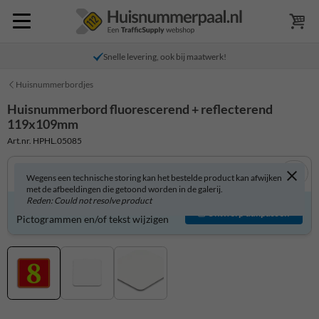
Snelle levering, ook bij maatwerk!
Huisnummerbordjes
Huisnummerbord fluorescerend + reflecterend
119x109mm
Art.nr. HPHL.05085
Wegens een technische storing kan het bestelde product kan afwijken
met de afbeeldingen die getoond worden in de galerij.
Reden: Could not resolve product
Huisnummerbord zelf aanpassen?
Ontwerp aanpassen
Pictogrammen en/of tekst wijzigen