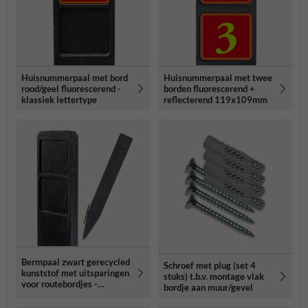
Huisnummerpaal met bord
Huisnummerpaal met twee
rood/geel fluorescerend -
borden fluorescerend +
klassiek lettertype
reflecterend 119x109mm
Bermpaal zwart gerecycled
Schroef met plug (set 4
kunststof met uitsparingen
stuks) t.b.v. montage vlak
voor routebordjes -
bordje aan muur/gevel
1250x150x40mm