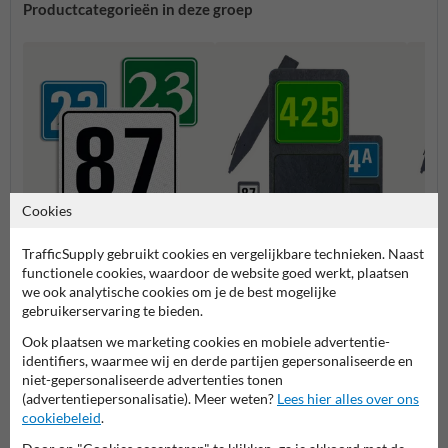
Productcategorieën in deze groep
Cookies
Huisnummerpaal met één
Huisn
TrafficSupply gebruikt cookies en vergelijkbare technieken. Naast
Huisnummerbordjes
nummer
numm
functionele cookies, waardoor de website goed werkt, plaatsen
we ook analytische cookies om je de best mogelijke
gebruikerservaring te bieden.
Huisnummerpalen en bordjes
Ook plaatsen we marketing cookies en mobiele advertentie-
identifiers, waarmee wij en derde partijen gepersonaliseerde en
niet-gepersonaliseerde advertenties tonen
(advertentiepersonalisatie). Meer weten?
Lees hier alles over ons
cookiebeleid
.