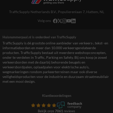
TrafficSupply Netherlands B.V.,
Populierenlaan 7
,
Hattem, NL
Volg ons
Huisnummerpaal.nl is onderdeel van TrafficSupply
TrafficSupply is dé grootste online aanbieder van verkeers-, tekst- en
informatieborden en meer dan 10.000 verkeersgerelateerde
producten. TrafficSupply bestaat uit meerdere webshopconcepten,
onder te verdelen in Traffic, Parking en Safety. Bij ons koop je zowel
verkeersborden met de daarbij behorende beugels en
verkeersbordpalen, oplaadpalen voor elektrische auto’s,
wegmarkeringen rondom parkeerterreinen maar ook diverse
veiligheidsproducten voor de industrie en duurzaam straatmeubilair
met een mooi design.
Klantbeoordelingen
Bekijk onze
7061
reviews