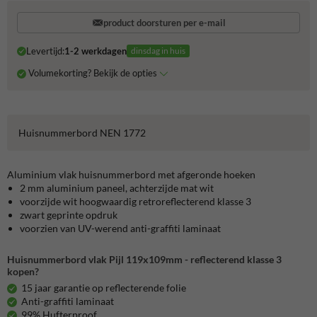
product doorsturen per e-mail
Levertijd:
1-2 werkdagen
dinsdag in huis
Volumekorting? Bekijk de opties
Huisnummerbord NEN 1772
Aluminium vlak huisnummerbord met afgeronde hoeken
2 mm aluminium paneel, achterzijde mat wit
voorzijde wit hoogwaardig retroreflecterend klasse 3
zwart geprinte opdruk
voorzien van UV-werend anti-graffiti laminaat
Huisnummerbord vlak Pijl 119x109mm - reflecterend klasse 3
kopen?
15 jaar garantie op reflecterende folie
Anti-graffiti laminaat
99% Hufterproof