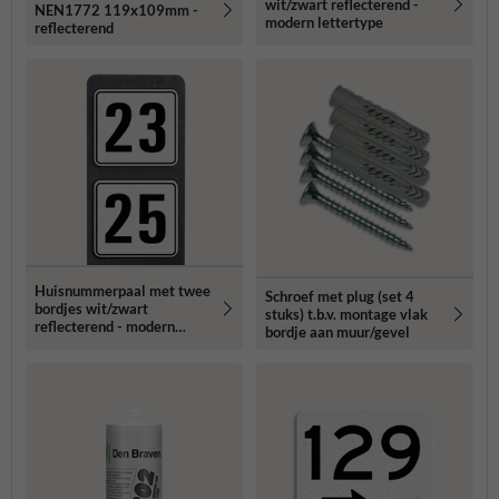
wit/zwart reflecterend -
NEN1772 119x109mm -
modern lettertype
reflecterend
Huisnummerpaal met twee
Schroef met plug (set 4
bordjes wit/zwart
stuks) t.b.v. montage vlak
reflecterend - modern
bordje aan muur/gevel
lettertype