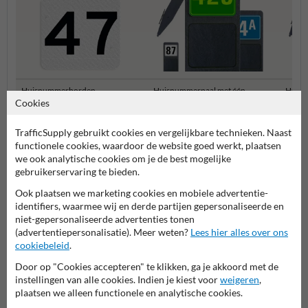
Huisnummerborden
Huisnummerpaal met één
Huisn
(NEN1772)
nummer
numm
Cookies
TrafficSupply gebruikt cookies en vergelijkbare technieken. Naast
Huisnummerpalen en bordjes
functionele cookies, waardoor de website goed werkt, plaatsen
we ook analytische cookies om je de best mogelijke
gebruikerservaring te bieden.
Ook plaatsen we marketing cookies en mobiele advertentie-
identifiers, waarmee wij en derde partijen gepersonaliseerde en
niet-gepersonaliseerde advertenties tonen
(advertentiepersonalisatie). Meer weten?
Lees hier alles over ons
cookiebeleid
.
Door op "Cookies accepteren" te klikken, ga je akkoord met de
instellingen van alle cookies. Indien je kiest voor
weigeren
,
Stel je vraag aan Huisnummerpaal.nl
plaatsen we alleen functionele en analytische cookies.
Naam*