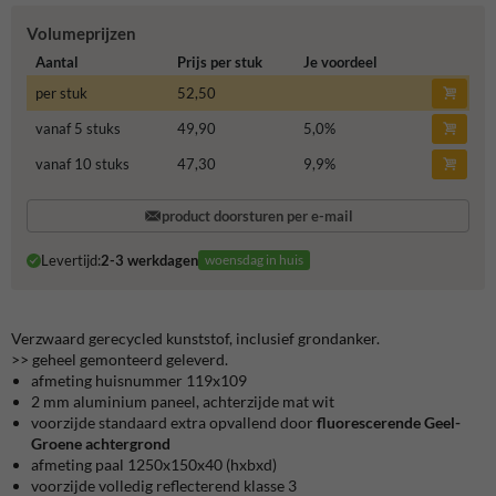
Volumeprijzen
Aantal
Prijs per stuk
Je voordeel
per stuk
52,50
vanaf 5 stuks
49,90
5,0
%
vanaf 10 stuks
47,30
9,9
%
product doorsturen per e-mail
Levertijd:
2-3 werkdagen
woensdag in huis
Verzwaard gerecycled kunststof, inclusief grondanker.
>> geheel gemonteerd geleverd.
afmeting huisnummer 119x109
2 mm aluminium paneel, achterzijde mat wit
voorzijde standaard extra opvallend door
fluorescerende Geel-
Groene achtergrond
afmeting paal 1250x150x40 (hxbxd)
voorzijde volledig reflecterend klasse 3