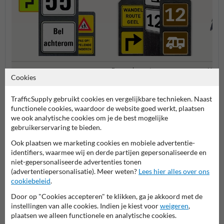
Bermpalen met
Huisn
Combinatieborden
Cookies
informatiebordjes
numm
TrafficSupply gebruikt cookies en vergelijkbare technieken. Naast
Bermpalen met informatiebordjes
functionele cookies, waardoor de website goed werkt, plaatsen
we ook analytische cookies om je de best mogelijke
gebruikerservaring te bieden.
Ook plaatsen we marketing cookies en mobiele advertentie-
identifiers, waarmee wij en derde partijen gepersonaliseerde en
niet-gepersonaliseerde advertenties tonen
(advertentiepersonalisatie). Meer weten?
Lees hier alles over ons
cookiebeleid
.
Door op "Cookies accepteren" te klikken, ga je akkoord met de
instellingen van alle cookies. Indien je kiest voor
weigeren
,
Stel je vraag aan Huisnummerpaal.nl
plaatsen we alleen functionele en analytische cookies.
Naam*