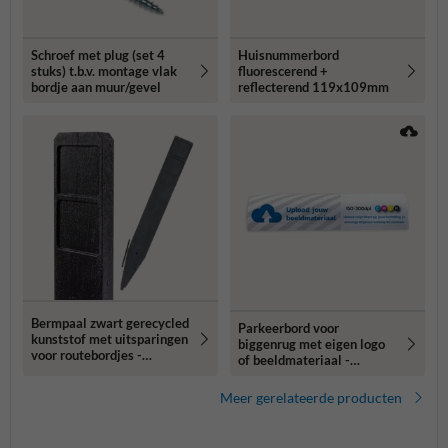
Schroef met plug (set 4
Huisnummerbord
stuks) t.b.v. montage vlak
fluorescerend +
bordje aan muur/gevel
reflecterend 119x109mm
Bermpaal zwart gerecycled
Parkeerbord voor
kunststof met uitsparingen
biggenrug met eigen logo
voor routebordjes -
of beeldmateriaal -
1250x150x40mm
breedte 600mm
Meer gerelateerde producten