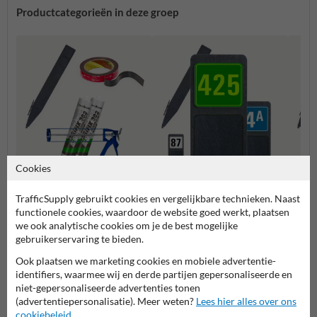
Productcategorieën in deze groep
Cookies
Losse onderdelen en
Huisnummerpaal met één
Huisn
bevestigingen
nummer
numm
TrafficSupply gebruikt cookies en vergelijkbare technieken. Naast
functionele cookies, waardoor de website goed werkt, plaatsen
we ook analytische cookies om je de best mogelijke
Huisnummerpalen en bordjes
gebruikerservaring te bieden.
Ook plaatsen we marketing cookies en mobiele advertentie-
identifiers, waarmee wij en derde partijen gepersonaliseerde en
niet-gepersonaliseerde advertenties tonen
(advertentiepersonalisatie). Meer weten?
Lees hier alles over ons
cookiebeleid
.