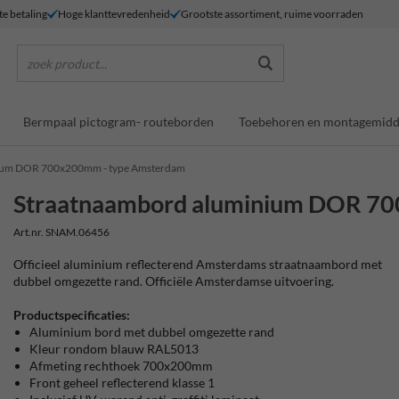
te betaling
Hoge klanttevredenheid
Grootste assortiment, ruime voorraden
zoek product...
Bermpaal pictogram- routeborden
Toebehoren en montagemidd
ium DOR 700x200mm - type Amsterdam
Straatnaambord aluminium DOR 7
Art.nr. SNAM.06456
Officieel aluminium reflecterend Amsterdams straatnaambord met
dubbel omgezette rand. Officiële Amsterdamse uitvoering.
Productspecificaties:
Aluminium bord met dubbel omgezette rand
Kleur rondom blauw RAL5013
Afmeting rechthoek 700x200mm
Front geheel reflecterend klasse 1