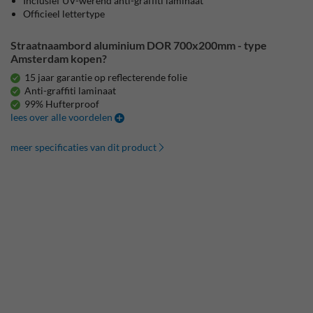
Inclusief UV-werend anti-graffiti laminaat
Officieel lettertype
Straatnaambord aluminium DOR 700x200mm - type
Amsterdam kopen?
15 jaar garantie op reflecterende folie
Anti-graffiti laminaat
99% Hufterproof
lees over alle voordelen
meer specificaties van dit product