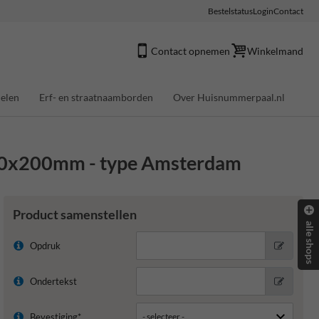
Bestelstatus
Login
Contact
Contact opnemen
Winkelmand
elen
Erf- en straatnaamborden
Over Huisnummerpaal.nl
00x200mm - type Amsterdam
Product samenstellen
alle shops
Opdruk
Ondertekst
Bevestiging*