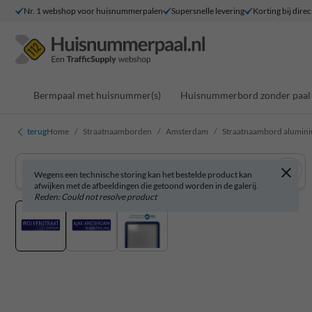
Nr. 1 webshop voor huisnummerpalen
Supersnelle levering
Korting bij direc
Bermpaal met huisnummer(s)
Huisnummerbord zonder paal
terug
Home
Straatnaamborden
Amsterdam
Straatnaambord alumin
Wegens een technische storing kan het bestelde product kan
afwijken met de afbeeldingen die getoond worden in de galerij.
Reden: Could not resolve product