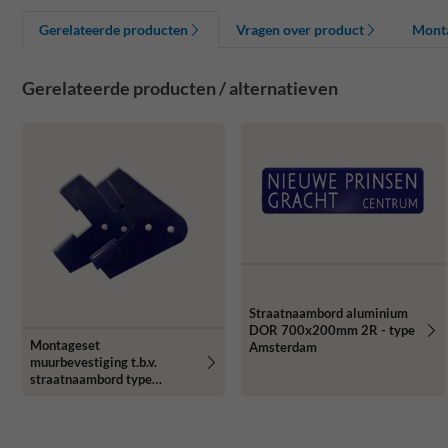
Gerelateerde producten
Vragen over product
Mont
Gerelateerde producten / alternatieven
Straatnaambord aluminium
DOR 700x200mm 2R - type
Montageset
Amsterdam
muurbevestiging t.b.v.
straatnaambord type
klassiek