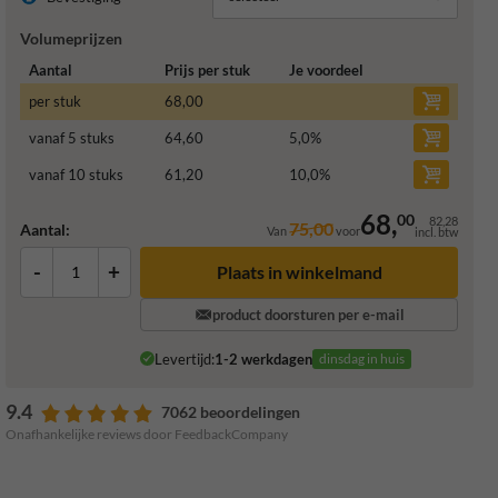
Volumeprijzen
Aantal
Prijs per stuk
Je voordeel
per stuk
68,00
vanaf 5 stuks
64,60
5,0
%
vanaf 10 stuks
61,20
10,0
%
68,
00
82,28
75,00
Aantal:
Van
voor
incl. btw
-
+
Plaats in winkelmand
product doorsturen per e-mail
Levertijd:
1-2 werkdagen
dinsdag in huis
9.4
7062 beoordelingen
Onafhankelijke reviews door FeedbackCompany