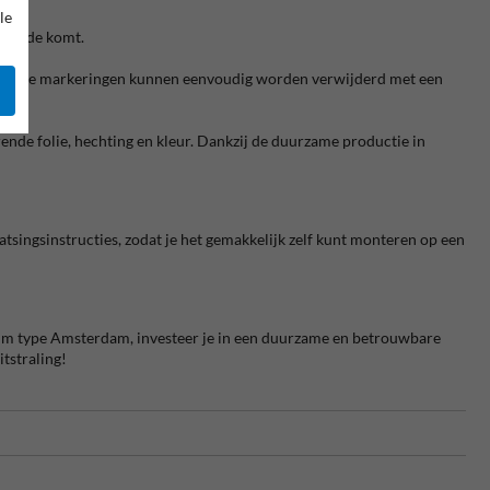
le
n goede komt.
gewenste markeringen kunnen eenvoudig worden verwijderd met een
rende folie, hechting en kleur. Dankzij de duurzame productie in
singsinstructies, zodat je het gemakkelijk zelf kunt monteren op een
nium type Amsterdam, investeer je in een duurzame en betrouwbare
tstraling!