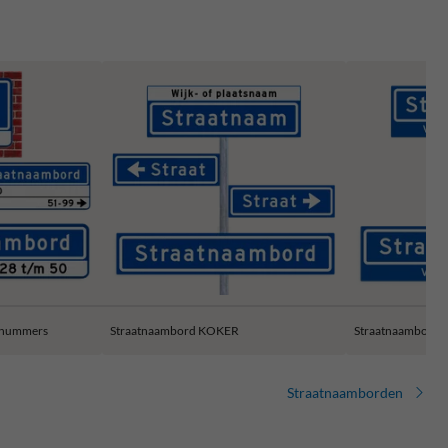
snummers
Straatnaambord KOKER
Straatnaambord 
Straatnaamborden