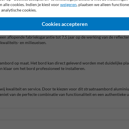
n alle cookies. Indien je kiest voor
weigeren
, plaatsen we alleen functione
d zowel overdag als ’s nachts goed zichtbaar, wat de verkeersveiligheid te
 analytische cookies.
stickers en graffiti, waardoor onderhoud eenvoudig is. Stickers en on
Cookies accepteren
en aflopende fabrieksgarantie tot 7,5 jaar op de werking van de reflecte
waliteits- en milieueisen.
ambord op maat. Het bord kan direct geleverd worden met duidelijke plaat
an klaar om het bord professioneel te installeren.
wij kwaliteit en service. Door te kiezen voor dit straatnaambord alumi
niet van de perfecte combinatie van functionaliteit en een authentieke ui