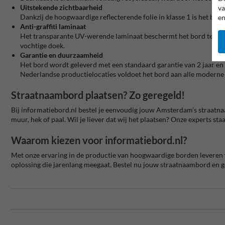
Uitstekende zichtbaarheid
va
Dankzij de hoogwaardige reflecterende folie in klasse 1 is het bor
en
Anti-graffiti laminaat
Het transparante UV-werende laminaat beschermt het bord tegen 
vochtige doek.
Garantie en duurzaamheid
Het bord wordt geleverd met een standaard garantie van 2 jaar en e
Nederlandse productielocaties voldoet het bord aan alle moderne k
Straatnaambord plaatsen? Zo geregeld!
Bij informatiebord.nl bestel je eenvoudig jouw Amsterdam’s straatna
muur, hek of paal. Wil je liever dat wij het plaatsen? Onze experts sta
Waarom kiezen voor informatiebord.nl?
Met onze ervaring in de productie van hoogwaardige borden leveren 
oplossing die jarenlang meegaat. Bestel nu jouw straatnaambord en ge