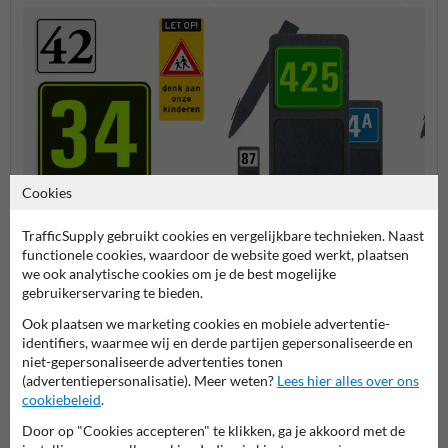
Cookies
Container sticker
Huisnummerpaal met één
Huisn
huisnummer
nummer
numm
TrafficSupply gebruikt cookies en vergelijkbare technieken. Naast
functionele cookies, waardoor de website goed werkt, plaatsen
we ook analytische cookies om je de best mogelijke
Huisnummerpalen en bordjes
gebruikerservaring te bieden.
Ook plaatsen we marketing cookies en mobiele advertentie-
identifiers, waarmee wij en derde partijen gepersonaliseerde en
niet-gepersonaliseerde advertenties tonen
(advertentiepersonalisatie). Meer weten?
Lees hier alles over ons
cookiebeleid
.
Door op "Cookies accepteren" te klikken, ga je akkoord met de