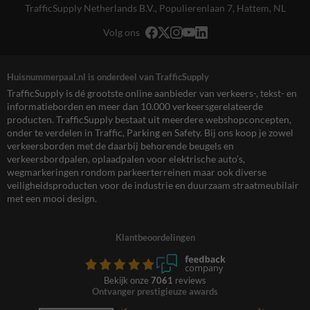
TrafficSupply Netherlands B.V.,
Populierenlaan 7
,
Hattem, NL
Volg ons
Huisnummerpaal.nl is onderdeel van TrafficSupply
TrafficSupply is dé grootste online aanbieder van verkeers-, tekst- en
informatieborden en meer dan 10.000 verkeersgerelateerde
producten. TrafficSupply bestaat uit meerdere webshopconcepten,
onder te verdelen in Traffic, Parking en Safety. Bij ons koop je zowel
verkeersborden met de daarbij behorende beugels en
verkeersbordpalen, oplaadpalen voor elektrische auto’s,
wegmarkeringen rondom parkeerterreinen maar ook diverse
veiligheidsproducten voor de industrie en duurzaam straatmeubilair
met een mooi design.
Klantbeoordelingen
Bekijk onze
7061
reviews
Ontvanger prestigieuze awards