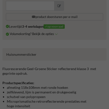
product doorsturen per e-mail
Levertijd:
3-4 werkdagen
✓op voorraad
Volumekorting? Bekijk de opties
Huisnummersticker
Fluorescerende Geel-Groene Sticker reflecterend klasse 3 met
geprinte opdruk.
Productspecificaties:
afmeting 118x108mm met ronde hoeken
zelfklevend, lijm is permanent en drukgevoelig
schutvel van polypropeen
Microprismatische retroreflecterende prestaties met
hoge intensiteit