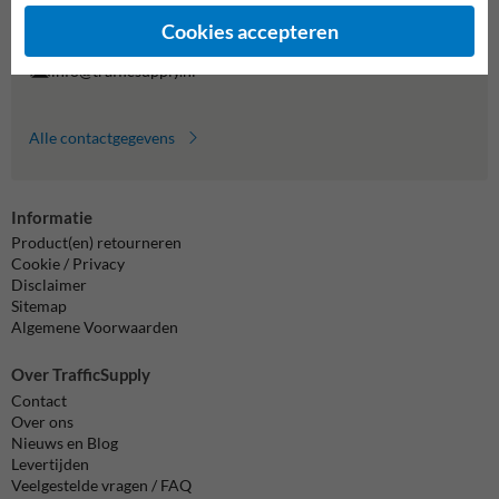
Vragen? Stuur een e-mail naar
info@trafficsupply.nl
of vul het
formulier in en we reageren zo spoedig mogelijk.
Cookies accepteren
info@trafficsupply.nl
Alle contactgegevens
Informatie
Product(en) retourneren
Cookie / Privacy
Disclaimer
Sitemap
Algemene Voorwaarden
Over TrafficSupply
Contact
Over ons
Nieuws en Blog
Levertijden
Veelgestelde vragen / FAQ