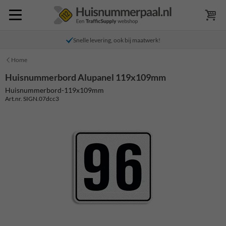
Snelle levering, ook bij maatwerk!
Home
Huisnummerbord Alupanel 119x109mm
Huisnummerbord-119x109mm
Art.nr. SIGN.07dcc3