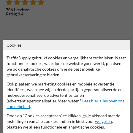
7061
reviews
Rating
9.4
Cookies
TrafficSupply gebruikt cookies en vergelijkbare technieken. Naast
functionele cookies, waardoor de website goed werkt, plaatsen
we ook analytische cookies om je de best mogelijke
gebruikerservaring te bieden.
Ook plaatsen we marketing cookies en mobiele advertentie-
Betaling achteraf
identifiers, waarmee wij en derde partijen gepersonaliseerde en
is mogelijk
niet-gepersonaliseerde advertenties tonen
(advertentiepersonalisatie). Meer weten?
Lees hier alles over ons
cookiebeleid
.
Neem contact met ons op
Door op "Cookies accepteren" te klikken, ga je akkoord met de
instellingen van alle cookies. Indien je kiest voor
weigeren
,
Wij zijn op werkdagen (van 8.00 tot 17.00) te bereiken op 038-
plaatsen we alleen functionele en analytische cookies.
7920070.