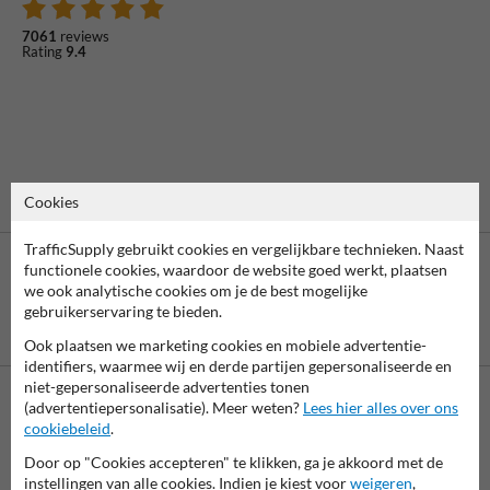
7061
reviews
Rating
9.4
Cookies
TrafficSupply gebruikt cookies en vergelijkbare technieken. Naast
functionele cookies, waardoor de website goed werkt, plaatsen
we ook analytische cookies om je de best mogelijke
gebruikerservaring te bieden.
Betaling achteraf
is mogelijk
Ook plaatsen we marketing cookies en mobiele advertentie-
identifiers, waarmee wij en derde partijen gepersonaliseerde en
niet-gepersonaliseerde advertenties tonen
(advertentiepersonalisatie). Meer weten?
Lees hier alles over ons
Neem contact op met onze productspecialist Igor!
cookiebeleid
.
We zijn vandaag tot 17.00 telefonisch bereikbaar voor
Door op "Cookies accepteren" te klikken, ga je akkoord met de
al je vragen over onze producten en diensten.
instellingen van alle cookies. Indien je kiest voor
weigeren
,