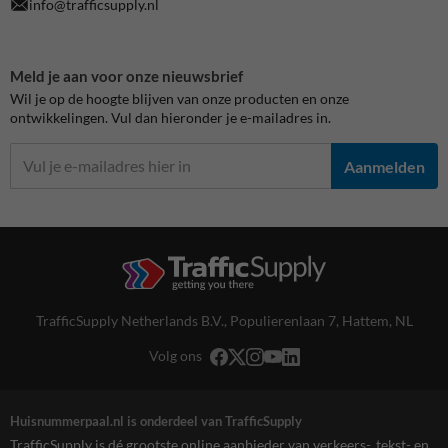
info@trafficsupply.nl
Meld je aan voor onze nieuwsbrief
Wil je op de hoogte blijven van onze producten en onze
ontwikkelingen. Vul dan hieronder je e-mailadres in.
Aanmelden
TrafficSupply Netherlands B.V.,
Populierenlaan 7
,
Hattem, NL
Volg ons
Huisnummerpaal.nl is onderdeel van TrafficSupply
TrafficSupply is dé grootste online aanbieder van verkeers-, tekst- en