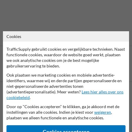
Cookies
TrafficSupply gebruikt cookies en vergelijkbare technieken. Naast
functionele cookies, waardoor de website goed werkt, plaatsen
we ook analytische cookies om je de best mogelijke
gebruikerservaring te bieden.
Betaling achteraf
Ook plaatsen we marketing cookies en mobiele advertentie-
is mogelijk
identifiers, waarmee wij en derde partijen gepersonaliseerde en
niet-gepersonaliseerde advertenties tonen
(advertentiepersonalisatie). Meer weten?
Lees hier alles over ons
cookiebeleid
.
Neem contact met ons op
Wij zijn op werkdagen (van 8.00 tot 17.00) te bereiken op 038-
Door op "Cookies accepteren" te klikken, ga je akkoord met de
7920070.
instellingen van alle cookies. Indien je kiest voor
weigeren
,
Vragen? Stuur een e-mail naar
info@trafficsupply.nl
of vul het
plaatsen we alleen functionele en analytische cookies.
formulier in en we reageren zo spoedig mogelijk.
Cookies accepteren