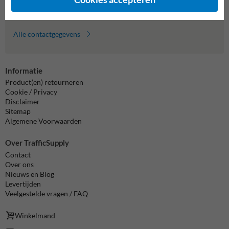
info@trafficsupply.nl
Alle contactgegevens
Informatie
Product(en) retourneren
Cookie / Privacy
Disclaimer
Sitemap
Algemene Voorwaarden
Over TrafficSupply
Contact
Over ons
Nieuws en Blog
Levertijden
Veelgestelde vragen / FAQ
Winkelmand