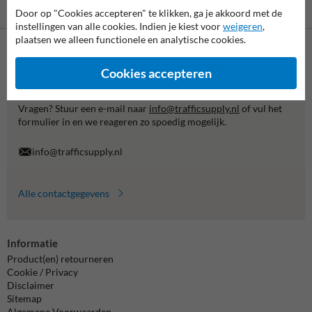
Betaling achteraf
Door op "Cookies accepteren" te klikken, ga je akkoord met de
is mogelijk
instellingen van alle cookies. Indien je kiest voor
weigeren
,
plaatsen we alleen functionele en analytische cookies.
Neem contact met ons op
Cookies accepteren
Wij zijn op werkdagen (van 8.00 tot 17.00) te bereiken op 038-
7920070.
Vragen? Stuur een e-mail naar
info@trafficsupply.nl
of vul het
formulier in en we reageren zo spoedig mogelijk.
info@trafficsupply.nl
Alle contactgegevens
Informatie
Product(en) retourneren
Cookie / Privacy
Disclaimer
Sitemap
Algemene Voorwaarden