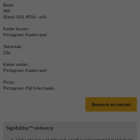
Basis:
Wit
(Rand: RAL 9016 - wit)
Kader boven:
Pictogram: Kaderrand
Tekstvlak:
23a
Kader onder:
Pictogram: Kaderrand
Picto:
Pictogram: Pijl links haaks.
Bewerk en bestel
SignEditor™ ontwerp
Het ontwerp wat getoond wordt is samengesteld met behulp