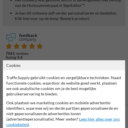
van de Huisnummerpaal.nl SignEditor™.
Je kan dit ontwerp zelf verder personaliseren en bestellen.
Klik hiervoor op de knop 'Bewerk product'.
7061
reviews
Rating
9.4
Cookies
TrafficSupply gebruikt cookies en vergelijkbare technieken. Naast
functionele cookies, waardoor de website goed werkt, plaatsen
we ook analytische cookies om je de best mogelijke
gebruikerservaring te bieden.
Ook plaatsen we marketing cookies en mobiele advertentie-
identifiers, waarmee wij en derde partijen gepersonaliseerde en
niet-gepersonaliseerde advertenties tonen
(advertentiepersonalisatie). Meer weten?
Lees hier alles over ons
cookiebeleid
.