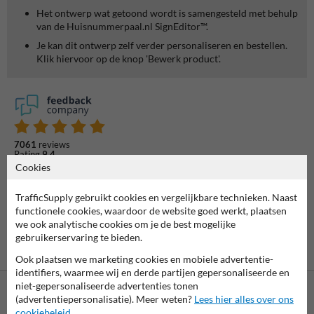
Het ontwerp wat getoond wordt is samengesteld met behulp
van de Huisnummerpaal.nl SignEditor™.
Je kan dit ontwerp zelf verder personaliseren en bestellen.
Klik hiervoor op de knop 'Bewerk product'.
7061
reviews
Rating
9.4
Cookies
TrafficSupply gebruikt cookies en vergelijkbare technieken. Naast
functionele cookies, waardoor de website goed werkt, plaatsen
we ook analytische cookies om je de best mogelijke
gebruikerservaring te bieden.
Ook plaatsen we marketing cookies en mobiele advertentie-
identifiers, waarmee wij en derde partijen gepersonaliseerde en
niet-gepersonaliseerde advertenties tonen
(advertentiepersonalisatie). Meer weten?
Lees hier alles over ons
cookiebeleid
.