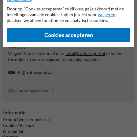
Betaling achteraf
Door op "Cookies accepteren" te klikken, ga je akkoord met de
is mogelijk
instellingen van alle cookies. Indien je kiest voor
weigeren
,
plaatsen we alleen functionele en analytische cookies.
Neem contact met ons op
Cookies accepteren
Wij zijn op werkdagen (van 8.00 tot 17.00) te bereiken op 038-
7920070.
Vragen? Stuur een e-mail naar
info@trafficsupply.nl
of vul het
formulier in en we reageren zo spoedig mogelijk.
info@trafficsupply.nl
Alle contactgegevens
Informatie
Product(en) retourneren
Cookie / Privacy
Disclaimer
Sitemap