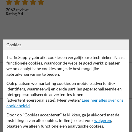
7062
reviews
Rating
9.4
Cookies
TrafficSupply gebruikt cookies en vergelijkbare technieken. Naast
functionele cookies, waardoor de website goed werkt, plaatsen
we ook analytische cookies om je de best mogelijke
gebruikerservaring te bieden.
Ook plaatsen we marketing cookies en mobiele advertentie-
Betaling achteraf
identifiers, waarmee wij en derde partijen gepersonaliseerde en
is mogelijk
niet-gepersonaliseerde advertenties tonen
(advertentiepersonalisatie). Meer weten?
Lees hier alles over ons
cookiebeleid
.
Neem contact met ons op
Door op "Cookies accepteren" te klikken, ga je akkoord met de
instellingen van alle cookies. Indien je kiest voor
weigeren
,
Wij zijn op werkdagen (van 8.00 tot 17.00) te bereiken op 038-
plaatsen we alleen functionele en analytische cookies.
7920070.