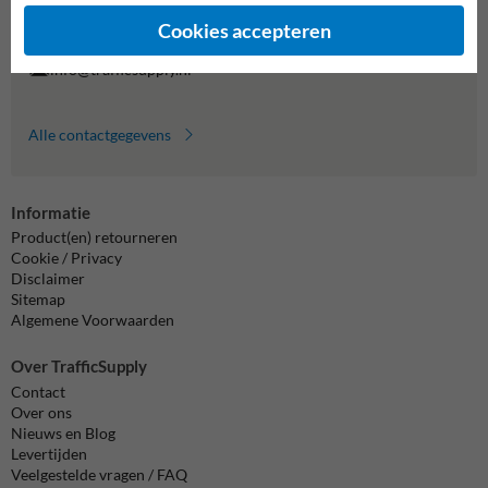
Vragen? Stuur een e-mail naar
info@trafficsupply.nl
of vul het
formulier in en we reageren zo spoedig mogelijk.
Cookies accepteren
info@trafficsupply.nl
Alle contactgegevens
Informatie
Product(en) retourneren
Cookie / Privacy
Disclaimer
Sitemap
Algemene Voorwaarden
Over TrafficSupply
Contact
Over ons
Nieuws en Blog
Levertijden
Veelgestelde vragen / FAQ