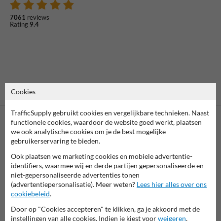
7061
reviews
Rating
9.4
Cookies
TrafficSupply gebruikt cookies en vergelijkbare technieken. Naast
functionele cookies, waardoor de website goed werkt, plaatsen
we ook analytische cookies om je de best mogelijke
gebruikerservaring te bieden.
Betaling achteraf
Ook plaatsen we marketing cookies en mobiele advertentie-
is mogelijk
identifiers, waarmee wij en derde partijen gepersonaliseerde en
niet-gepersonaliseerde advertenties tonen
(advertentiepersonalisatie). Meer weten?
Lees hier alles over ons
Neem contact op met onze productspecialist Igor!
cookiebeleid
.
We zijn vandaag tot 17.00 telefonisch bereikbaar voor
Door op "Cookies accepteren" te klikken, ga je akkoord met de
al je vragen over onze producten en diensten.
instellingen van alle cookies. Indien je kiest voor
weigeren
,