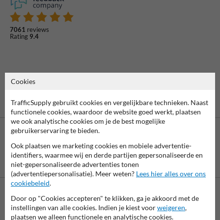
7061
reviews
Rating
9.4
Cookies
TrafficSupply gebruikt cookies en vergelijkbare technieken. Naast
functionele cookies, waardoor de website goed werkt, plaatsen
we ook analytische cookies om je de best mogelijke
gebruikerservaring te bieden.
Ook plaatsen we marketing cookies en mobiele advertentie-
identifiers, waarmee wij en derde partijen gepersonaliseerde en
Betaling achteraf
niet-gepersonaliseerde advertenties tonen
is mogelijk
(advertentiepersonalisatie). Meer weten?
Lees hier alles over ons
cookiebeleid
.
Door op "Cookies accepteren" te klikken, ga je akkoord met de
Neem contact met ons op
instellingen van alle cookies. Indien je kiest voor
weigeren
,
Wij zijn op werkdagen (van 8.00 tot 17.00) te bereiken op 038-
plaatsen we alleen functionele en analytische cookies.