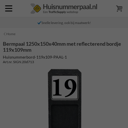
Snelle levering, ook bij maatwerk!
Home
Bermpaal 1250x150x40mm met reflecterend bordje
119x109mm
Huisnummerbord-119x109-PAAL-1
Art.nr. SIGN.20d713