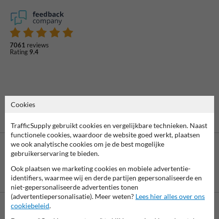
7061
reviews
Rating
9.4
Cookies
TrafficSupply gebruikt cookies en vergelijkbare technieken. Naast
functionele cookies, waardoor de website goed werkt, plaatsen
we ook analytische cookies om je de best mogelijke
gebruikerservaring te bieden.
Ook plaatsen we marketing cookies en mobiele advertentie-
Betaling achteraf
identifiers, waarmee wij en derde partijen gepersonaliseerde en
is mogelijk
niet-gepersonaliseerde advertenties tonen
(advertentiepersonalisatie). Meer weten?
Lees hier alles over ons
cookiebeleid
.
Neem contact op met onze productspecialist Igor!