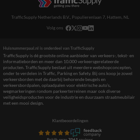
TrafficSupply Netherlands B.V.,
Populierenlaan 7
,
Hattem, NL
Volg ons
Huisnummerpaal.nl is onderdeel van TrafficSupply
TrafficSupply is dé grootste online aanbieder van verkeers-, tekst- en
informatieborden en meer dan 10.000 verkeersgerelateerde
producten. TrafficSupply bestaat uit meerdere webshopconcepten,
onder te verdelen in Traffic, Parking en Safety. Bij ons koop je zowel
verkeersborden met de daarbij behorende beugels en
verkeersbordpalen, oplaadpalen voor elektrische auto’s,
wegmarkeringen rondom parkeerterreinen maar ook diverse
veiligheidsproducten voor de industrie en duurzaam straatmeubilair
met een mooi design.
Klantbeoordelingen
Bekijk onze
7061
reviews