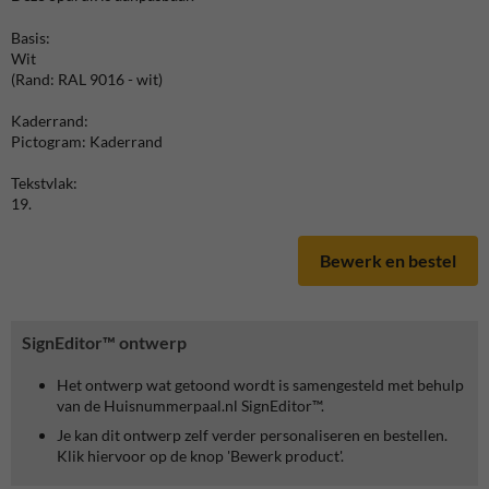
Basis:
Wit
(Rand: RAL 9016 - wit)
Kaderrand:
Pictogram: Kaderrand
Tekstvlak:
19.
Bewerk en bestel
SignEditor™ ontwerp
Het ontwerp wat getoond wordt is samengesteld met behulp
van de Huisnummerpaal.nl SignEditor™.
Je kan dit ontwerp zelf verder personaliseren en bestellen.
Klik hiervoor op de knop 'Bewerk product'.