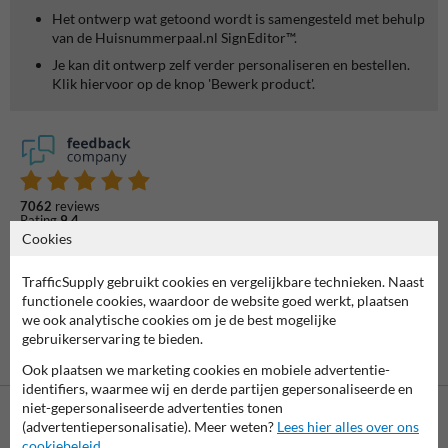
Het ontwerp wat getoond wordt is samengesteld met behulp
van de Huisnummerpaal.nl SignEditor™.
Je kan dit ontwerp zelf verder personaliseren en bestellen.
Klik hiervoor op de knop 'Bewerk product'.
7062
reviews
Rating
9.4
Cookies
TrafficSupply gebruikt cookies en vergelijkbare technieken. Naast
functionele cookies, waardoor de website goed werkt, plaatsen
we ook analytische cookies om je de best mogelijke
gebruikerservaring te bieden.
Ook plaatsen we marketing cookies en mobiele advertentie-
identifiers, waarmee wij en derde partijen gepersonaliseerde en
niet-gepersonaliseerde advertenties tonen
(advertentiepersonalisatie). Meer weten?
Lees hier alles over ons
cookiebeleid
.