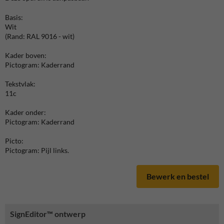
Basis:
Wit
(Rand: RAL 9016 - wit)
Kader boven:
Pictogram: Kaderrand
Tekstvlak:
11c
Kader onder:
Pictogram: Kaderrand
Picto:
Pictogram: Pijl links.
Bewerk en bestel
SignEditor™ ontwerp