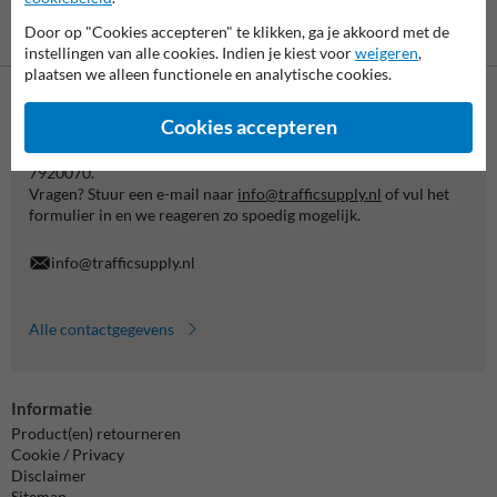
Betaling achteraf
Door op "Cookies accepteren" te klikken, ga je akkoord met de
is mogelijk
instellingen van alle cookies. Indien je kiest voor
weigeren
,
plaatsen we alleen functionele en analytische cookies.
Neem contact met ons op
Cookies accepteren
Wij zijn op werkdagen (van 8.00 tot 17.00) te bereiken op 038-
7920070.
Vragen? Stuur een e-mail naar
info@trafficsupply.nl
of vul het
formulier in en we reageren zo spoedig mogelijk.
info@trafficsupply.nl
Alle contactgegevens
Informatie
Product(en) retourneren
Cookie / Privacy
Disclaimer
Sitemap