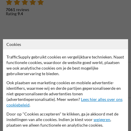
7061
reviews
Rating
9.4
Cookies
TrafficSupply gebruikt cookies en vergelijkbare technieken. Naast
functionele cookies, waardoor de website goed werkt, plaatsen
we ook analytische cookies om je de best mogelijke
gebruikerservaring te bieden.
Ook plaatsen we marketing cookies en mobiele advertentie-
Betaling achteraf
identifiers, waarmee wij en derde partijen gepersonaliseerde en
is mogelijk
niet-gepersonaliseerde advertenties tonen
(advertentiepersonalisatie). Meer weten?
Lees hier alles over ons
cookiebeleid
.
Neem contact met ons op
Door op "Cookies accepteren" te klikken, ga je akkoord met de
instellingen van alle cookies. Indien je kiest voor
weigeren
,
Wij zijn op werkdagen (van 8.00 tot 17.00) te bereiken op 038-
plaatsen we alleen functionele en analytische cookies.
7920070.