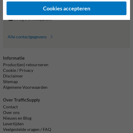
Vragen? Stuur een e-mail naar
info@trafficsupply.nl
of vul het
formulier in en we reageren zo spoedig mogelijk.
Cookies accepteren
info@trafficsupply.nl
Alle contactgegevens
Informatie
Product(en) retourneren
Cookie / Privacy
Disclaimer
Sitemap
Algemene Voorwaarden
Over TrafficSupply
Contact
Over ons
Nieuws en Blog
Levertijden
Veelgestelde vragen / FAQ