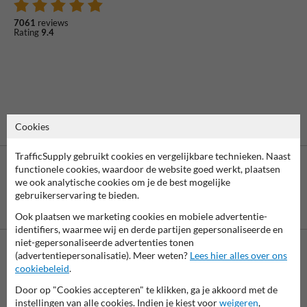
7061
reviews
Rating
9.4
Cookies
TrafficSupply gebruikt cookies en vergelijkbare technieken. Naast
functionele cookies, waardoor de website goed werkt, plaatsen
we ook analytische cookies om je de best mogelijke
gebruikerservaring te bieden.
Betaling achteraf
is mogelijk
Ook plaatsen we marketing cookies en mobiele advertentie-
identifiers, waarmee wij en derde partijen gepersonaliseerde en
niet-gepersonaliseerde advertenties tonen
(advertentiepersonalisatie). Meer weten?
Lees hier alles over ons
Neem contact op met onze productspecialist Igor!
cookiebeleid
.
We zijn vandaag tot 17.00 telefonisch bereikbaar voor
Door op "Cookies accepteren" te klikken, ga je akkoord met de
al je vragen over onze producten en diensten.
instellingen van alle cookies. Indien je kiest voor
weigeren
,