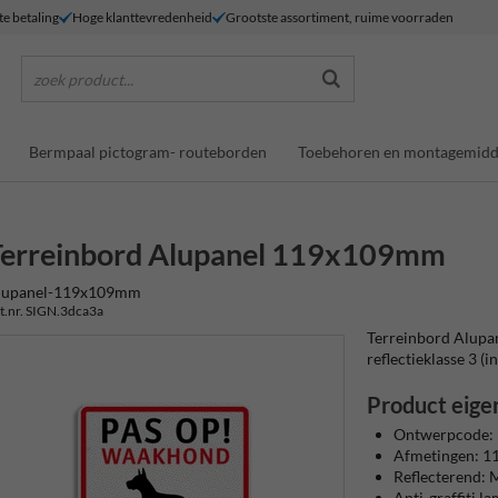
te betaling
Hoge klanttevredenheid
Grootste assortiment, ruime voorraden
zoek product...
Bermpaal pictogram- routeborden
Toebehoren en montagemidd
Terreinbord Alupanel 119x109mm
lupanel-119x109mm
t.nr. SIGN.3dca3a
Terreinbord Alupa
reflectieklasse 3 (in
Product eige
Ontwerpcode:
Afmetingen: 
Reflecterend: M
Anti-graffiti l