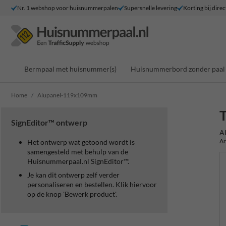
Nr. 1 webshop voor huisnummerpalen
Supersnelle levering
Korting bij direc
Bermpaal met huisnummer(s)
Huisnummerbord zonder paal
Home
Alupanel-119x109mm
SignEditor™ ontwerp
A
Ar
Het ontwerp wat getoond wordt is
samengesteld met behulp van de
Huisnummerpaal.nl SignEditor™.
Je kan dit ontwerp zelf verder
personaliseren en bestellen. Klik hiervoor
op de knop 'Bewerk product'.