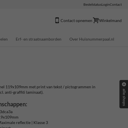
Bestelstatus
Login
Contact
Contact opnemen
Winkelmand
elen
Erf- en straatnaamborden
Over Huisnummerpaal.nl
nel 119x109mm met print van tekst / pictogrammen in
alle shops
cl. anti-graffiti laminaat).
nschappen:
 3dca3a
119x109mm
aximale reflectie | Klasse 3
aminaat