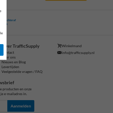
e
ling achteraf
ogelijk
le
Over TrafficSupply
Winkelmand
Contact
info@trafficsupply.nl
Over ons
Nieuws en Blog
Levertijden
Veelgestelde vragen / FAQ
wsbrief
ze producten en onze
je e-mailadres in.
Aanmelden