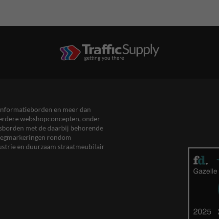
en informatieborden en meer dan
meerdere webshopconcepten, onder
eersborden met de daarbij behorende
, wegmarkeringen rondom
ustrie en duurzaam straatmeubilair