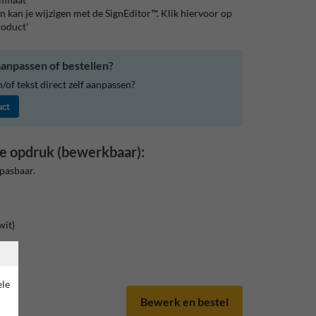
 kan je wijzigen met de SignEditor™. Klik hiervoor op
roduct'
anpassen of bestellen?
of tekst direct zelf aanpassen?
uct
e opdruk (bewerkbaar):
pasbaar.
wit)
ond.
ele
Bewerk en bestel