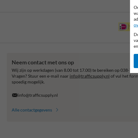
Oo
wa
ad
ov
Do
va
en
Neem contact met ons op
Wij zijn op werkdagen (van 8.00 tot 17.00) te bereiken op 038-792
Vragen? Stuur een e-mail naar
info@trafficsupply.nl
of vul het for
spoedig mogelijk.
info@trafficsupply.nl
Alle contactgegevens