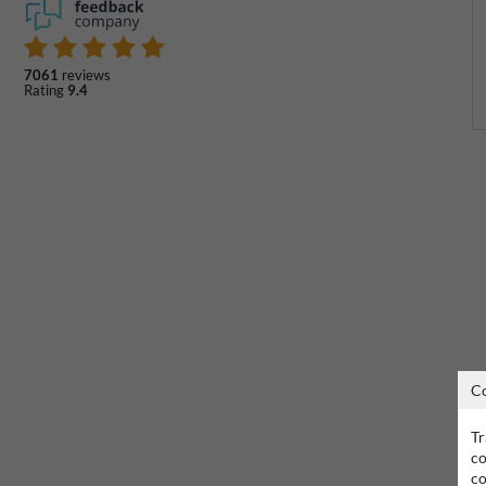
7061
reviews
Rating
9.4
C
Tr
co
co