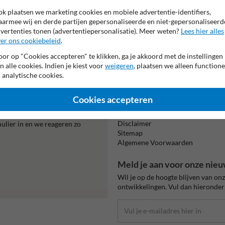
k plaatsen we marketing cookies en mobiele advertentie-identifiers,
armee wij en derde partijen gepersonaliseerde en niet-gepersonaliseerd
vertenties tonen (advertentiepersonalisatie). Meer weten?
Lees hier alles
er ons cookiebeleid
.
Beta
is m
or op "Cookies accepteren" te klikken, ga je akkoord met de instellingen
n alle cookies. Indien je kiest voor
weigeren
, plaatsen we alleen functione
 analytische cookies.
Informatie
Cookies accepteren
Product(en) retourneren
Cookie / Privacy
0070.
Disclaimer
mulier in en we reageren zo
Sitemap
Algemene Voorwaarden
Meld je aan voor onze nieu
Wil je op de hoogte blijven van on
ontwikkelingen. Vul dan hieronder 