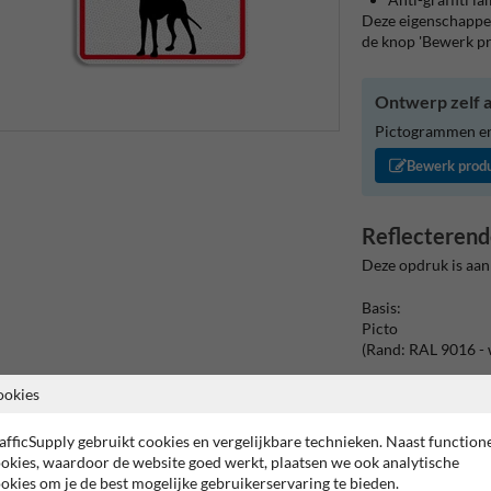
Deze eigenschappen
de knop 'Bewerk p
Ontwerp zelf a
Pictogrammen en/
Bewerk prod
Reflecterend
Deze opdruk is aan
Basis:
Picto
(Rand: RAL 9016 - 
Pictovlak:
ookies
Pictogram: Waakh
afficSupply gebruikt cookies en vergelijkbare technieken. Naast function
okies, waardoor de website goed werkt, plaatsen we ook analytische
okies om je de best mogelijke gebruikerservaring te bieden.