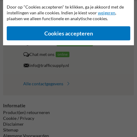
Door op "Cookies accepteren" te klikken, ga je akkoord met de
instellingen van alle cookies. Indien je kiest voor
weigeren
,
Neem contact op met onze productspecialist Igor!
plaatsen we alleen functionele en analytische cookies.
We zijn vandaag tot 17.00 telefonisch bereikbaar voor
al je vragen over onze producten en diensten.
Cookies accepteren
038-7920070
bereikbaar tot 17.00
Chat met ons
online
info@trafficsupply.nl
Alle contactgegevens
Informatie
Product(en) retourneren
Cookie / Privacy
Disclaimer
Sitemap
Algemene Voorwaarden