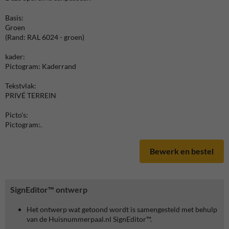
Basis:
Groen
(Rand: RAL 6024 - groen)
kader:
Pictogram: Kaderrand
Tekstvlak:
PRIVÉ TERREIN
Picto's:
Pictogram:.
Bewerk en bestel
SignEditor™ ontwerp
Het ontwerp wat getoond wordt is samengesteld met behulp
van de Huisnummerpaal.nl SignEditor™.