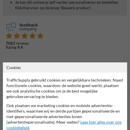
Je kan dit ontwerp zelf verder personaliseren en bestellen.
Klik hiervoor op de knop 'Bewerk product'.
7063
reviews
Rating
9.4
Cookies
TrafficSupply gebruikt cookies en vergelijkbare technieken. Naast
functionele cookies, waardoor de website goed werkt, plaatsen
we ook analytische cookies om je de best mogelijke
gebruikerservaring te bieden.
Ook plaatsen we marketing cookies en mobiele advertentie-
identifiers, waarmee wij en derde partijen gepersonaliseerde en
niet-gepersonaliseerde advertenties tonen
Betaling achteraf
(advertentiepersonalisatie). Meer weten?
Lees hier alles over ons
is mogelijk
cookiebeleid
.