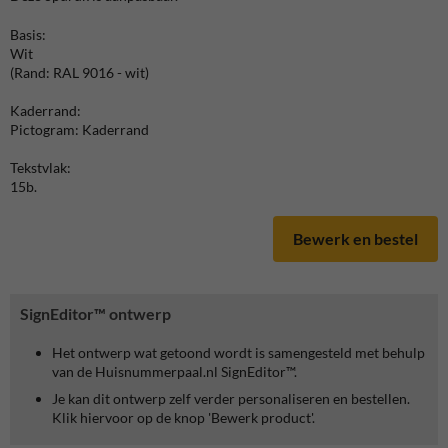
Basis:
Wit
(Rand: RAL 9016 - wit)
Kaderrand:
Pictogram: Kaderrand
Tekstvlak:
15b.
Bewerk en bestel
SignEditor™ ontwerp
Het ontwerp wat getoond wordt is samengesteld met behulp
van de Huisnummerpaal.nl SignEditor™.
Je kan dit ontwerp zelf verder personaliseren en bestellen.
Klik hiervoor op de knop 'Bewerk product'.