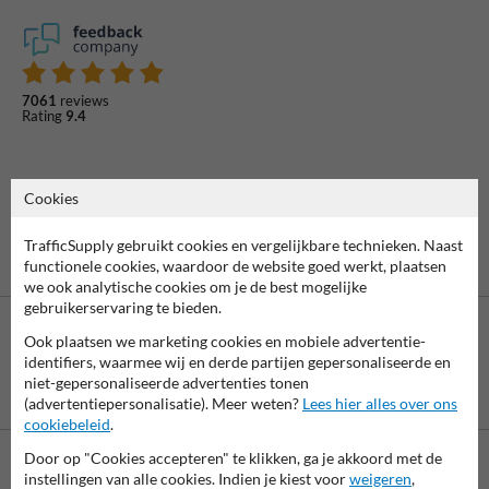
7061
reviews
Rating
9.4
Cookies
TrafficSupply gebruikt cookies en vergelijkbare technieken. Naast
functionele cookies, waardoor de website goed werkt, plaatsen
we ook analytische cookies om je de best mogelijke
gebruikerservaring te bieden.
Ook plaatsen we marketing cookies en mobiele advertentie-
identifiers, waarmee wij en derde partijen gepersonaliseerde en
niet-gepersonaliseerde advertenties tonen
Betaling achteraf
(advertentiepersonalisatie). Meer weten?
Lees hier alles over ons
is mogelijk
cookiebeleid
.
Door op "Cookies accepteren" te klikken, ga je akkoord met de
instellingen van alle cookies. Indien je kiest voor
weigeren
,
Neem contact met ons op