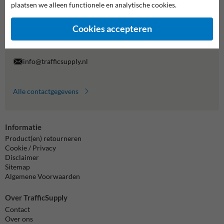
plaatsen we alleen functionele en analytische cookies.
Wij zijn op werkdagen (van 8.00 tot 17.00) te bereiken op 038-
7920070.
Cookies accepteren
Vragen? Stuur een e-mail naar
info@trafficsupply.nl
of vul het
formulier in en we reageren zo spoedig mogelijk.
info@trafficsupply.nl
Alle contactgegevens
Informatie
Product(en) retourneren
Cookie / Privacy
Disclaimer
Sitemap
Algemene Voorwaarden
Over TrafficSupply
Contact
Over ons