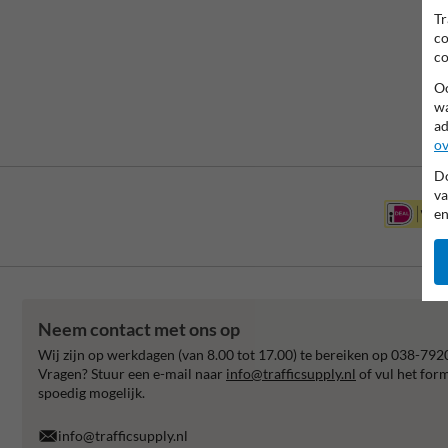
Tr
co
co
Oo
wa
ad
ov
Do
va
en
Neem contact met ons op
Wij zijn op werkdagen (van 8.00 tot 17.00) te bereiken op 038-792
Vragen? Stuur een e-mail naar
info@trafficsupply.nl
of vul het for
spoedig mogelijk.
info@trafficsupply.nl