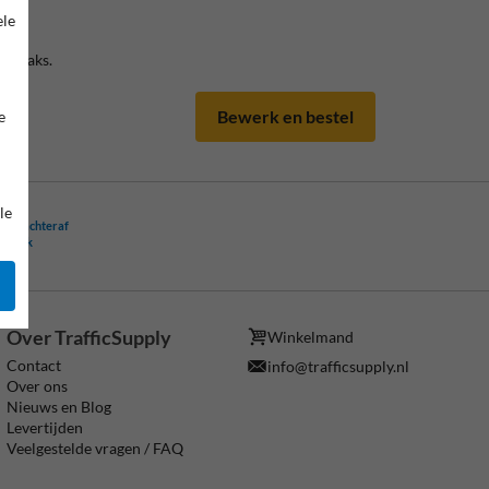
ele
ks haaks.
Bewerk en bestel
e
le
ling achteraf
ogelijk
Over TrafficSupply
Winkelmand
Contact
info@trafficsupply.nl
Over ons
Nieuws en Blog
Levertijden
Veelgestelde vragen / FAQ