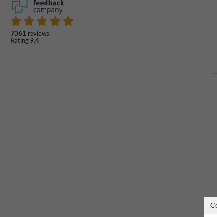
7061
reviews
Rating
9.4
C