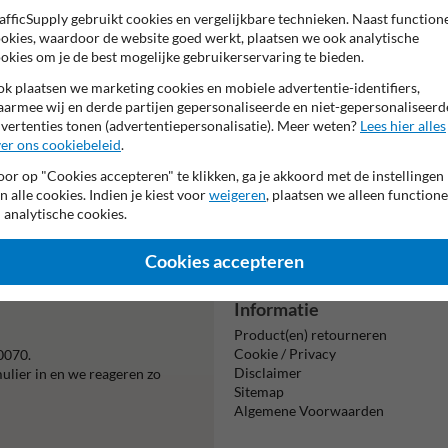
afficSupply gebruikt cookies en vergelijkbare technieken. Naast function
picto:
okies, waardoor de website goed werkt, plaatsen we ook analytische
Pictogram: Pijl lin
okies om je de best mogelijke gebruikerservaring te bieden.
k plaatsen we marketing cookies en mobiele advertentie-identifiers,
armee wij en derde partijen gepersonaliseerde en niet-gepersonaliseerd
vertenties tonen (advertentiepersonalisatie). Meer weten?
Lees hier alles
er ons cookiebeleid
.
or op "Cookies accepteren" te klikken, ga je akkoord met de instellingen
n alle cookies. Indien je kiest voor
weigeren
, plaatsen we alleen functione
Beta
 analytische cookies.
is m
Cookies accepteren
Informatie
Product(en) retourneren
Cookie / Privacy
0070.
Disclaimer
mulier in en we reageren zo
Sitemap
Algemene Voorwaarden