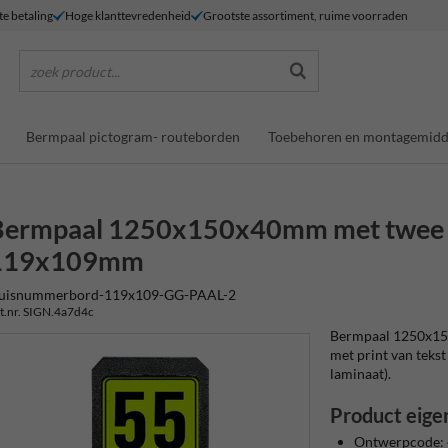
te betaling
Hoge klanttevredenheid
Grootste assortiment, ruime voorraden
zoek product...
Bermpaal pictogram- routeborden
Toebehoren en montagemidd
Bermpaal 1250x150x40mm met twee f
119x109mm
uisnummerbord-119x109-GG-PAAL-2
t.nr. SIGN.4a7d4c
Bermpaal 1250x15
met print van tekst 
laminaat).
Product eige
Ontwerpcode: