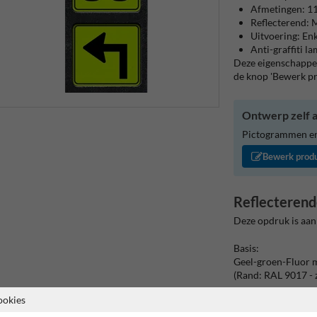
Afmetingen: 
Reflecterend: M
Uitvoering: Enk
Anti-graffiti l
Deze eigenschappen
de knop 'Bewerk p
Ontwerp zelf a
Pictogrammen en/
Bewerk prod
Reflecterend
Deze opdruk is aan
Basis:
Geel-groen-Fluor 
(Rand: RAL 9017 - 
ookies
Tekstvlak:
55