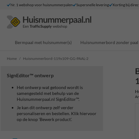
Nr. 1 webshop voor huisnummerpalen
Supersnelle levering
Korting bij direc
Bermpaal met huisnummer(s)
Huisnummerbord zonder paal
Home
Huisnummerbord-119x109-GG-PAAL-2
SignEditor™ ontwerp
Het ontwerp wat getoond wordt is
H
samengesteld met behulp van de
Ar
Huisnummerpaal.nl SignEditor™.
Je kan dit ontwerp zelf verder
personaliseren en bestellen. Klik hiervoor
op de knop 'Bewerk product'.