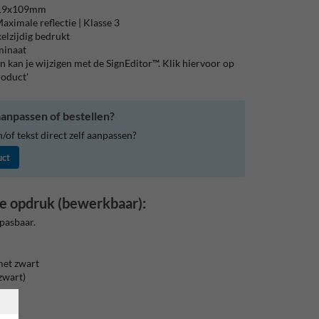
119x109mm
aximale reflectie | Klasse 3
elzijdig bedrukt
aminaat
 kan je wijzigen met de SignEditor™. Klik hiervoor op
roduct'
anpassen of bestellen?
of tekst direct zelf aanpassen?
uct
e opdruk (bewerkbaar):
pasbaar.
met zwart
zwart)