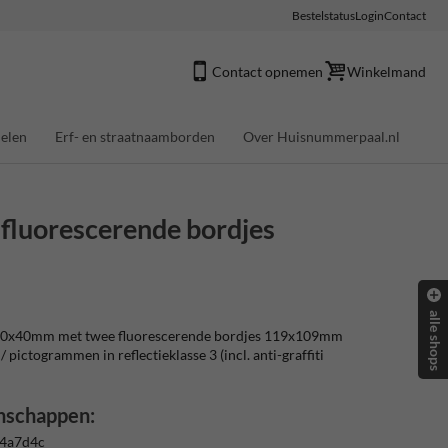
Bestelstatus
Login
Contact
Contact opnemen
Winkelmand
elen
Erf- en straatnaamborden
Over Huisnummerpaal.nl
luorescerende bordjes
alle shops
0x40mm met twee fluorescerende bordjes 119x109mm
/ pictogrammen in reflectieklasse 3 (incl. anti-graffiti
nschappen:
 4a7d4c