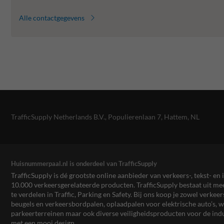
Alle contactgegevens
TrafficSupply Netherlands B.V.,
Populierenlaan 7
,
Hattem, NL
Huisnummerpaal.nl is onderdeel van TrafficSupply
TrafficSupply is dé grootste online aanbieder van verkeers-, tekst- 
10.000 verkeersgerelateerde producten. TrafficSupply bestaat uit 
te verdelen in Traffic, Parking en Safety. Bij ons koop je zowel verk
beugels en verkeersbordpalen, oplaadpalen voor elektrische auto’s
parkeerterreinen maar ook diverse veiligheidsproducten voor de ind
met een mooi design.