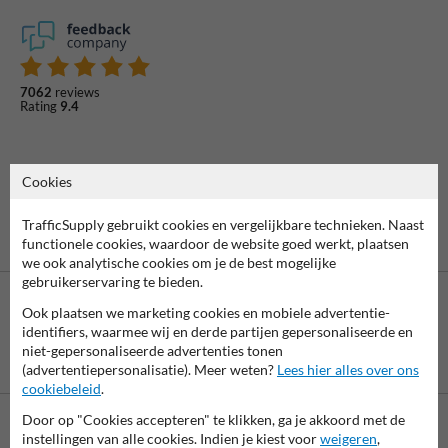
7062
reviews
Rating
9.4
Cookies
TrafficSupply gebruikt cookies en vergelijkbare technieken. Naast
functionele cookies, waardoor de website goed werkt, plaatsen
we ook analytische cookies om je de best mogelijke
gebruikerservaring te bieden.
Ook plaatsen we marketing cookies en mobiele advertentie-
identifiers, waarmee wij en derde partijen gepersonaliseerde en
niet-gepersonaliseerde advertenties tonen
Betaling achteraf
(advertentiepersonalisatie). Meer weten?
Lees hier alles over ons
is mogelijk
cookiebeleid
.
Door op "Cookies accepteren" te klikken, ga je akkoord met de
instellingen van alle cookies. Indien je kiest voor
weigeren
,
Neem contact met ons op