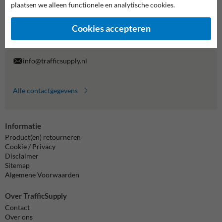
plaatsen we alleen functionele en analytische cookies.
Wij zijn op werkdagen (van 8.00 tot 17.00) te bereiken op 038-
7920070.
Cookies accepteren
Vragen? Stuur een e-mail naar
info@trafficsupply.nl
of vul het
formulier in en we reageren zo spoedig mogelijk.
info@trafficsupply.nl
Alle contactgegevens
Informatie
Product(en) retourneren
Cookie / Privacy
Disclaimer
Sitemap
Algemene Voorwaarden
Over TrafficSupply
Contact
Over ons