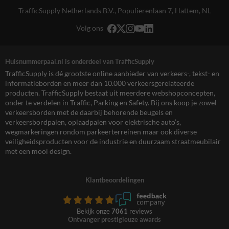
TrafficSupply Netherlands B.V.,
Populierenlaan 7
,
Hattem, NL
Volg ons
Huisnummerpaal.nl is onderdeel van TrafficSupply
TrafficSupply is dé grootste online aanbieder van verkeers-, tekst- en
informatieborden en meer dan 10.000 verkeersgerelateerde
producten. TrafficSupply bestaat uit meerdere webshopconcepten,
onder te verdelen in Traffic, Parking en Safety. Bij ons koop je zowel
verkeersborden met de daarbij behorende beugels en
verkeersbordpalen, oplaadpalen voor elektrische auto’s,
wegmarkeringen rondom parkeerterreinen maar ook diverse
veiligheidsproducten voor de industrie en duurzaam straatmeubilair
met een mooi design.
Klantbeoordelingen
Bekijk onze
7061
reviews
Ontvanger prestigieuze awards