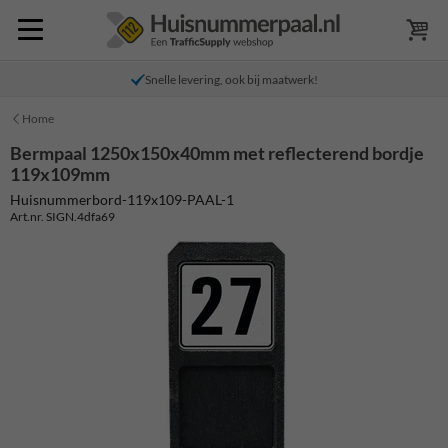
Snelle levering, ook bij maatwerk!
Home
Bermpaal 1250x150x40mm met reflecterend bordje
119x109mm
Huisnummerbord-119x109-PAAL-1
Art.nr. SIGN.4dfa69