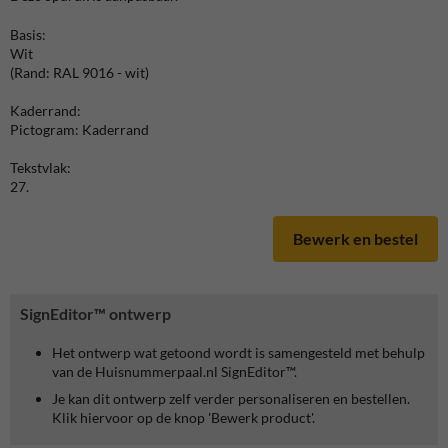
Basis:
Wit
(Rand: RAL 9016 - wit)
Kaderrand:
Pictogram: Kaderrand
Tekstvlak:
27.
Bewerk en bestel
SignEditor™ ontwerp
Het ontwerp wat getoond wordt is samengesteld met behulp
van de Huisnummerpaal.nl SignEditor™.
Je kan dit ontwerp zelf verder personaliseren en bestellen.
Klik hiervoor op de knop 'Bewerk product'.