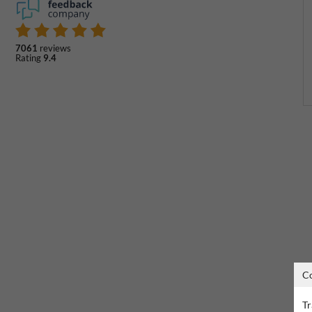
7061
reviews
Rating
9.4
C
Tr