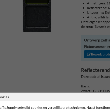
Afmetingen: 
Reflecterend: M
Uitvoering: Enk
Anti-graffiti l
Deze eigenschappen
de knop 'Bewerk p
Ontwerp zelf a
Pictogrammen en/
Bewerk prod
Reflecterend
Deze opdruk is aan
Basis:
Zwart - Gl-Gr-Fluo
(Rand: Fluor geel/
ookies
Tekstvlak:
afficSupply gebruikt cookies en vergelijkbare technieken. Naast function
425.