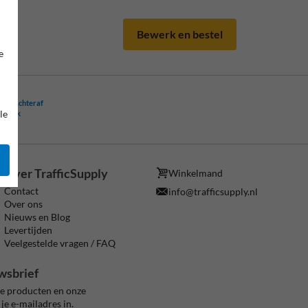
Bewerk en bestel
e
ling achteraf
le
ogelijk
Over TrafficSupply
Winkelmand
Contact
info@trafficsupply.nl
Over ons
Nieuws en Blog
Levertijden
Veelgestelde vragen / FAQ
wsbrief
ze producten en onze
je e-mailadres in.