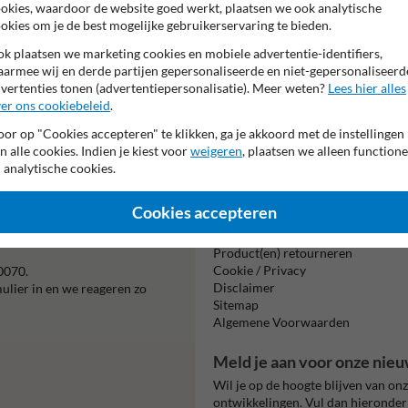
okies, waardoor de website goed werkt, plaatsen we ook analytische
okies om je de best mogelijke gebruikerservaring te bieden.
k plaatsen we marketing cookies en mobiele advertentie-identifiers,
armee wij en derde partijen gepersonaliseerde en niet-gepersonaliseerd
vertenties tonen (advertentiepersonalisatie). Meer weten?
Lees hier alles
er ons cookiebeleid
.
or op "Cookies accepteren" te klikken, ga je akkoord met de instellingen
Beta
n alle cookies. Indien je kiest voor
weigeren
, plaatsen we alleen functione
is m
 analytische cookies.
Cookies accepteren
Informatie
Product(en) retourneren
Cookie / Privacy
0070.
Disclaimer
mulier in en we reageren zo
Sitemap
Algemene Voorwaarden
Meld je aan voor onze nieu
Wil je op de hoogte blijven van on
ontwikkelingen. Vul dan hieronder 