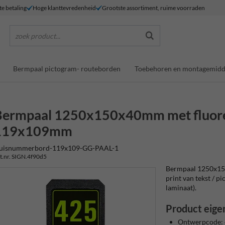
te betaling
Hoge klanttevredenheid
Grootste assortiment, ruime voorraden
zoek product...
Bermpaal pictogram- routeborden
Toebehoren en montagemidd
Bermpaal 1250x150x40mm met fluore
119x109mm
uisnummerbord-119x109-GG-PAAL-1
t.nr. SIGN.4f90d5
Bermpaal 1250x15
print van tekst / pi
laminaat).
Product eige
Ontwerpcode: