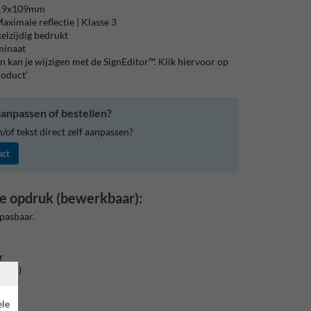
119x109mm
aximale reflectie | Klasse 3
elzijdig bedrukt
aminaat
 kan je wijzigen met de SignEditor™. Klik hiervoor op
roduct'
anpassen of bestellen?
of tekst direct zelf aanpassen?
uct
e opdruk (bewerkbaar):
pasbaar.
r
groen)
ele