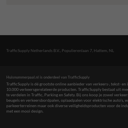
TrafficSupply Netherlands B.V.,
Populierenlaan 7
,
Hattem, NL
Huisnummerpaal.nl is onderdeel van TrafficSupply
TrafficSupply is dé grootste online aanbieder van verkeers-, tekst- 
10.000 verkeersgerelateerde producten. TrafficSupply bestaat uit 
te verdelen in Traffic, Parking en Safety. Bij ons koop je zowel verk
beugels en verkeersbordpalen, oplaadpalen voor elektrische auto’s
parkeerterreinen maar ook diverse veiligheidsproducten voor de ind
met een mooi design.