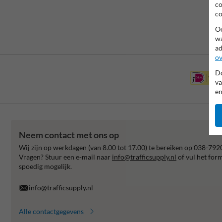
co
co
Oo
wa
ad
ov
Do
va
en
Neem contact met ons op
Wij zijn op werkdagen (van 8.00 tot 17.00) te bereiken op 038-792
Vragen? Stuur een e-mail naar
info@trafficsupply.nl
of vul het for
spoedig mogelijk.
info@trafficsupply.nl
Alle contactgegevens