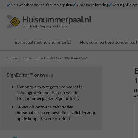
Nr. 1 webshop voor huisnummerpalen
Supersnelle levering
Korting bij direc
Bermpaal met huisnummer(s)
Huisnummerbord zonder paal
Home
Huisnummerbord-119x109-GG-PAAL-1
SignEditor™ ontwerp
Het ontwerp wat getoond wordt is
H
samengesteld met behulp van de
Ar
Huisnummerpaal.nl SignEditor™.
Je kan dit ontwerp zelf verder
personaliseren en bestellen. Klik hiervoor
op de knop 'Bewerk product'.