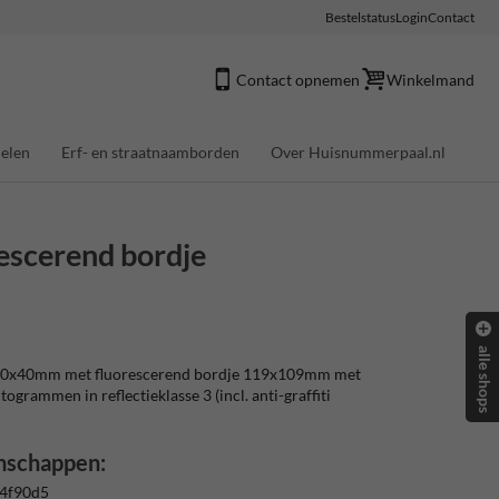
Bestelstatus
Login
Contact
Contact opnemen
Winkelmand
elen
Erf- en straatnaamborden
Over Huisnummerpaal.nl
scerend bordje
alle shops
0x40mm met fluorescerend bordje 119x109mm met
ctogrammen in reflectieklasse 3 (incl. anti-graffiti
nschappen:
 4f90d5