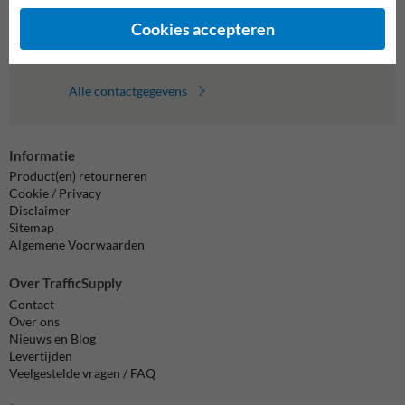
Chat met ons
online
Cookies accepteren
info@trafficsupply.nl
Alle contactgegevens
Informatie
Product(en) retourneren
Cookie / Privacy
Disclaimer
Sitemap
Algemene Voorwaarden
Over TrafficSupply
Contact
Over ons
Nieuws en Blog
Levertijden
Veelgestelde vragen / FAQ