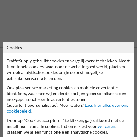
Cookies
TrafficSupply gebruikt cookies en vergelijkbare technieken. Naast
functionele cookies, waardoor de website goed werkt, plaatsen
we ook analytische cookies om je de best mogelijke
Betaling achteraf
gebruikerservaring te bieden.
is mogelijk
Ook plaatsen we marketing cookies en mobiele advertentie-
identifiers, waarmee wij en derde partijen gepersonaliseerde en
niet-gepersonaliseerde advertenties tonen
Neem contact op met onze productspecialist Igor!
(advertentiepersonalisatie). Meer weten?
Lees hier alles over ons
We zijn vandaag tot 17.00 telefonisch bereikbaar voor
cookiebeleid
.
al je vragen over onze producten en diensten.
Door op "Cookies accepteren" te klikken, ga je akkoord met de
instellingen van alle cookies. Indien je kiest voor
weigeren
,
038-7920070
bereikbaar tot 17.00
plaatsen we alleen functionele en analytische cookies.