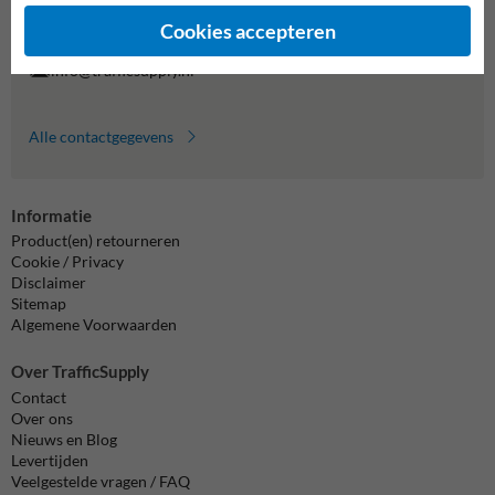
Vragen? Stuur een e-mail naar
info@trafficsupply.nl
of vul het
formulier in en we reageren zo spoedig mogelijk.
Cookies accepteren
info@trafficsupply.nl
Alle contactgegevens
Informatie
Product(en) retourneren
Cookie / Privacy
Disclaimer
Sitemap
Algemene Voorwaarden
Over TrafficSupply
Contact
Over ons
Nieuws en Blog
Levertijden
Veelgestelde vragen / FAQ