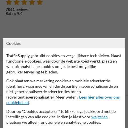
7061
reviews
Rating
9.4
Cookies
TrafficSupply gebruikt cookies en vergelijkbare technieken. Naast
functionele cookies, waardoor de website goed werkt, plaatsen
we ook analytische cookies om je de best mogelijke
gebruikerservaring te bieden.
Ook plaatsen we marketing cookies en mobiele advertentie-
Betaling achteraf
identifiers, waarmee wij en derde partijen gepersonaliseerde en
is mogelijk
niet-gepersonaliseerde advertenties tonen
(advertentiepersonalisatie). Meer weten?
Lees hier alles over ons
cookiebeleid
.
Neem contact met ons op
Door op "Cookies accepteren" te klikken, ga je akkoord met de
instellingen van alle cookies. Indien je kiest voor
weigeren
,
Wij zijn op werkdagen (van 8.00 tot 17.00) te bereiken op 038-
plaatsen we alleen functionele en analytische cookies.
7920070.