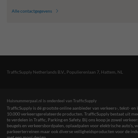
Alle contactgegevens
TrafficSupply Netherlands B.V.,
Populierenlaan 7
,
Hattem, NL
Huisnummerpaal.nl is onderdeel van TrafficSupply
TrafficSupply is dé grootste online aanbieder van verkeers-, tekst- 
10.000 verkeersgerelateerde producten. TrafficSupply bestaat uit 
te verdelen in Traffic, Parking en Safety. Bij ons koop je zowel verk
beugels en verkeersbordpalen, oplaadpalen voor elektrische auto’s
parkeerterreinen maar ook diverse veiligheidsproducten voor de ind
met een mooi design.