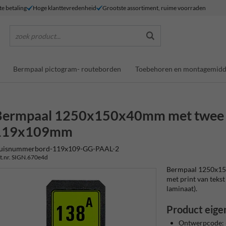
te betaling
Hoge klanttevredenheid
Grootste assortiment, ruime voorraden
zoek product...
Bermpaal pictogram- routeborden
Toebehoren en montagemidd
Bermpaal 1250x150x40mm met twee f
119x109mm
uisnummerbord-119x109-GG-PAAL-2
t.nr. SIGN.670e4d
Bermpaal 1250x15
met print van tekst 
laminaat).
Product eige
Ontwerpcode: