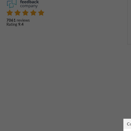
7061
reviews
Rating
9.4
C