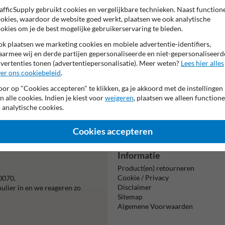
afficSupply gebruikt cookies en vergelijkbare technieken. Naast function
picto:
okies, waardoor de website goed werkt, plaatsen we ook analytische
Pictogram: Pijl link
okies om je de best mogelijke gebruikerservaring te bieden.
k plaatsen we marketing cookies en mobiele advertentie-identifiers,
armee wij en derde partijen gepersonaliseerde en niet-gepersonaliseerd
vertenties tonen (advertentiepersonalisatie). Meer weten?
Lees hier alles
er ons cookiebeleid
.
or op "Cookies accepteren" te klikken, ga je akkoord met de instellingen
n alle cookies. Indien je kiest voor
weigeren
, plaatsen we alleen functione
Beta
 analytische cookies.
is m
Cookies accepteren
Informatie
Product(en) retourneren
Cookie / Privacy
0070.
Disclaimer
mulier in en we reageren zo
Sitemap
Algemene Voorwaarden