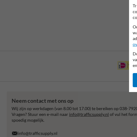
Tr
co
co
Oo
wa
ad
ov
Do
va
en
Neem contact met ons op
Wij zijn op werkdagen (van 8.00 tot 17.00) te bereiken op 038-792
Vragen? Stuur een e-mail naar
info@trafficsupply.nl
of vul het for
spoedig mogelijk.
info@trafficsupply.nl