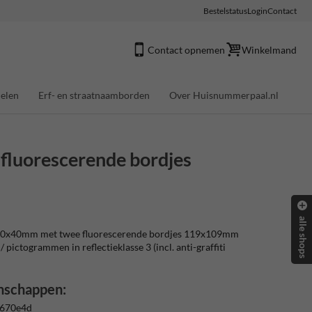
Bestelstatus
Login
Contact
Contact opnemen
Winkelmand
elen
Erf- en straatnaamborden
Over Huisnummerpaal.nl
luorescerende bordjes
alle shops
0x40mm met twee fluorescerende bordjes 119x109mm
/ pictogrammen in reflectieklasse 3 (incl. anti-graffiti
nschappen:
 670e4d