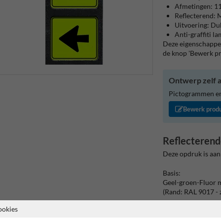
Afmetingen: 
Reflecterend: M
Uitvoering: Du
Anti-graffiti l
Deze eigenschappen
de knop 'Bewerk p
Ontwerp zelf a
Pictogrammen en/
Bewerk prod
Reflecterend
Deze opdruk is aan
Basis:
Geel-groen-Fluor 
(Rand: RAL 9017 - 
ookies
Tekstvlak:
138 A