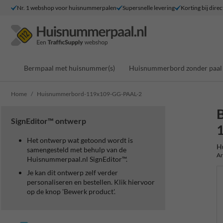
Nr. 1 webshop voor huisnummerpalen
Supersnelle levering
Korting bij direc
Bermpaal met huisnummer(s)
Huisnummerbord zonder paal
Home
Huisnummerbord-119x109-GG-PAAL-2
SignEditor™ ontwerp
Het ontwerp wat getoond wordt is
H
samengesteld met behulp van de
Ar
Huisnummerpaal.nl SignEditor™.
Je kan dit ontwerp zelf verder
personaliseren en bestellen. Klik hiervoor
op de knop 'Bewerk product'.