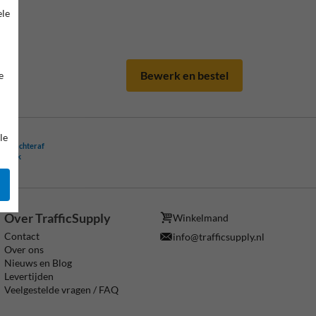
ele
s.
Bewerk en bestel
e
le
ling achteraf
ogelijk
Over TrafficSupply
Winkelmand
Contact
info@trafficsupply.nl
Over ons
Nieuws en Blog
Levertijden
Veelgestelde vragen / FAQ