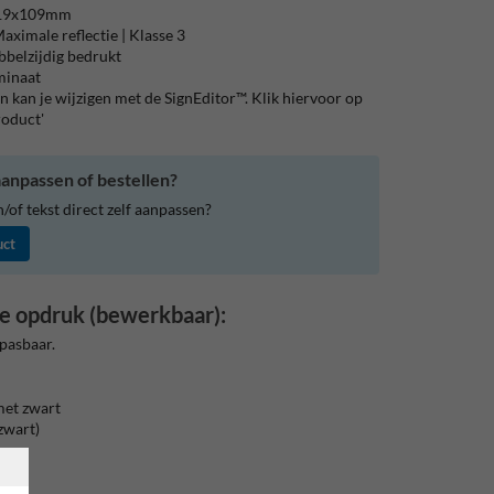
119x109mm
aximale reflectie | Klasse 3
bbelzijdig bedrukt
aminaat
 kan je wijzigen met de SignEditor™. Klik hiervoor op
roduct'
anpassen of bestellen?
of tekst direct zelf aanpassen?
uct
e opdruk (bewerkbaar):
pasbaar.
met zwart
zwart)