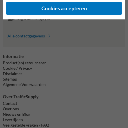
Vragen? Stuur een e-mail naar
info@trafficsupply.nl
of vul het
formulier in en we reageren zo spoedig mogelijk.
Cookies accepteren
info@trafficsupply.nl
Alle contactgegevens
Informatie
Product(en) retourneren
Cookie / Privacy
Disclaimer
Sitemap
Algemene Voorwaarden
Over TrafficSupply
Contact
Over ons
Nieuws en Blog
Levertijden
Veelgestelde vragen / FAQ