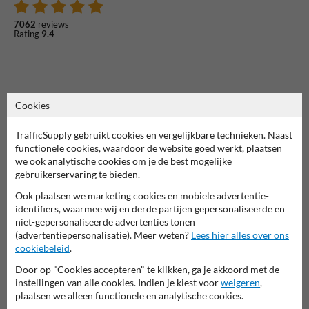
7062
reviews
Rating
9.4
Cookies
TrafficSupply gebruikt cookies en vergelijkbare technieken. Naast
functionele cookies, waardoor de website goed werkt, plaatsen
we ook analytische cookies om je de best mogelijke
gebruikerservaring te bieden.
Ook plaatsen we marketing cookies en mobiele advertentie-
Betaling achteraf
identifiers, waarmee wij en derde partijen gepersonaliseerde en
is mogelijk
niet-gepersonaliseerde advertenties tonen
(advertentiepersonalisatie). Meer weten?
Lees hier alles over ons
cookiebeleid
.
Neem contact met ons op
Door op "Cookies accepteren" te klikken, ga je akkoord met de
instellingen van alle cookies. Indien je kiest voor
weigeren
,
Wij zijn op werkdagen (van 8.00 tot 17.00) te bereiken op 038-
plaatsen we alleen functionele en analytische cookies.
7920070.