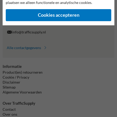
plaatsen we alleen functionele en analytische cookies.
Wij zijn op werkdagen (van 8.00 tot 17.00) te bereiken op 038-
7920070.
Cookies accepteren
Vragen? Stuur een e-mail naar
info@trafficsupply.nl
of vul het
formulier in en we reageren zo spoedig mogelijk.
info@trafficsupply.nl
Alle contactgegevens
Informatie
Product(en) retourneren
Cookie / Privacy
Disclaimer
Sitemap
Algemene Voorwaarden
Over TrafficSupply
Contact
Over ons