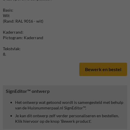
Basis:
Wit
(Rand: RAL 9016 - wit)
Kaderrand:
Pictogram: Kaderrand
Tekstvlak:
8.
Bewerk en bestel
SignEditor™ ontwerp
Het ontwerp wat getoond wordt is samengesteld met behulp
van de Huisnummerpaal.nl SignEditor™.
Je kan dit ontwerp zelf verder personaliseren en bestellen.
Klik hiervoor op de knop 'Bewerk product'.