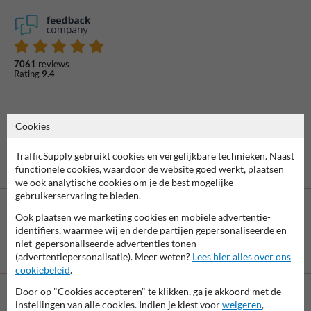
7061
reviews
Rating
9.4
Cookies
TrafficSupply gebruikt cookies en vergelijkbare technieken. Naast
functionele cookies, waardoor de website goed werkt, plaatsen
we ook analytische cookies om je de best mogelijke
gebruikerservaring te bieden.
Ook plaatsen we marketing cookies en mobiele advertentie-
identifiers, waarmee wij en derde partijen gepersonaliseerde en
niet-gepersonaliseerde advertenties tonen
Betaling achteraf
(advertentiepersonalisatie). Meer weten?
Lees hier alles over ons
is mogelijk
cookiebeleid
.
Door op "Cookies accepteren" te klikken, ga je akkoord met de
instellingen van alle cookies. Indien je kiest voor
weigeren
,
Neem contact met ons op